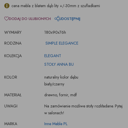
cena mebla z blatem dąb lity +/-30mm z szufladkami
DODAJ DO ULUBIONYCH
UDOSTĘPNIJ
WYMIARY
180x90x76h
RODZINA
SIMPLE ELEGANCE
KOLEKCJA
ELEGANT
STOŁY ANNA BU
KOLOR
naturalny kolor dębu
biały/czarny
MATERIAŁ
drewno, fornir, mdf
UWAGI
Na zamówienie możliwe stoły rozkładane. Pytaj
w salonach!
MARKA
Inne Meble PL