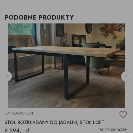
PODOBNE PRODUKTY
SW 150X90/PŁ/OF
STÓŁ ROZKŁADANY DO JADALNI, STÓŁ LOFT
9 294,- zł
150-270X90X78h