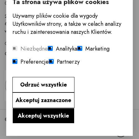
Ta strona używa plików cookies
02-819 Warszawa
Używamy plików cookie dla wygody
22 855 40 97
Użytkowników strony, a także w celach analizy
601 777 299
warszawa@innemeble.pl
ruchu i zainteresowania naszych Klientów.
GODZINY OTWARCIA : Poniedziałek -Sobota 10.00 - 18.00
Niezbędne
Analityka
Marketing
Odwiedź salon meblowy Warszawa →
Preferencje
Partnerzy
Odrzuć wszystkie
Akceptuj zaznaczone
Akceptuj wszystkie
©2026 InneMeble.pl