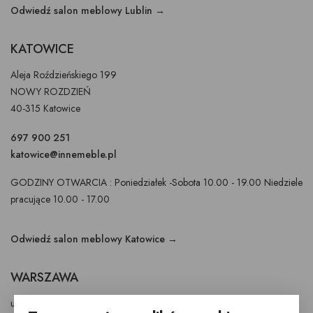
Odwiedź salon meblowy Lublin →
KATOWICE
Aleja Roździeńskiego 199
NOWY ROZDZIEŃ
40-315 Katowice
697 900 251
katowice@innemeble.pl
GODZINY OTWARCIA : Poniedziałek -Sobota 10.00 - 19.00 Niedziele
pracujące 10.00 - 17.00
Odwiedź salon meblowy Katowice →
WARSZAWA
ul. Puławska 326 - budynek Enel-Med