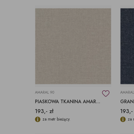
AMARAL 90
AMARAL
PIASKOWA TKANINA AMARAL 90 AQUACLEAN
193,- zł
193,-
za metr bieżący.
za 