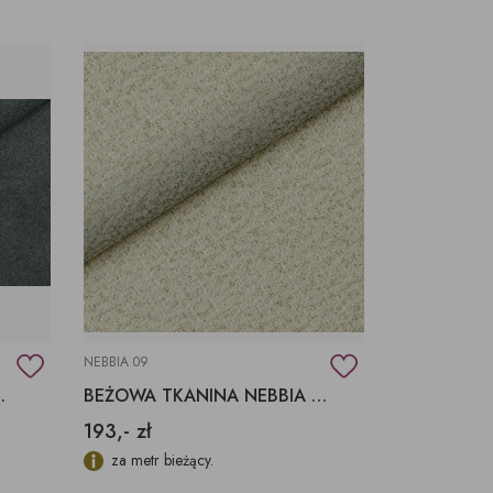
NEBBIA 09
G 13 FARGOTEX
BEŻOWA TKANINA NEBBIA 09 FARGOTEX
193,- zł
za metr bieżący.