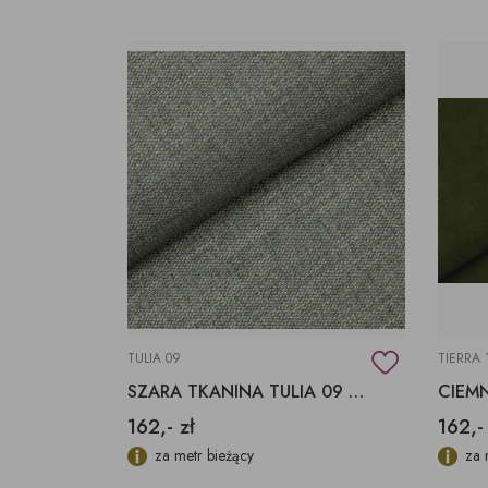
TULIA 09
TIERRA 
SZARA TKANINA TULIA 09 FARGOTEX
162,- zł
162,-
za metr bieżący
za 