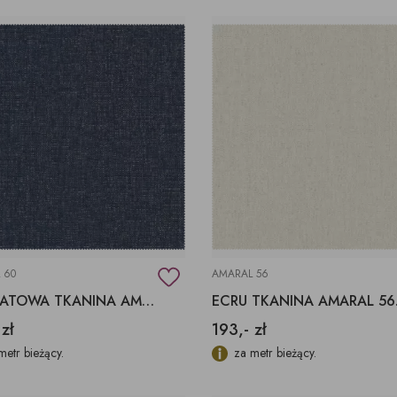
 60
AMARAL 56
GRANATOWA TKANINA AMARAL 60 AQUACLEAN
ECRU
 zł
193,- zł
metr bieżący.
za metr bieżący.