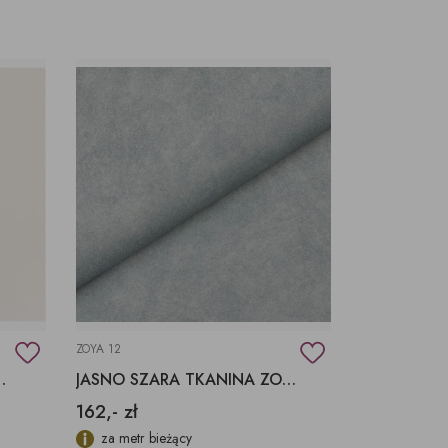
ŚWIECZKI, LAMPIONY
TKANINY, SKÓRY
pufy na wymiar
ZOYA 12
LAGIO 01 AQUACLEAN
JASNO SZARA TKANINA ZOYA 12 FARGOTEX
162,- zł
za metr bieżący