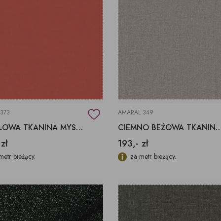
 373
AMARAL 349
KORALOWA TKANINA MYSTIC 373 AQUACLEAN
CIEMNO BEŻOWA TKANINA AMARAL 349 
 zł
193,- zł
metr bieżący.
za metr bieżący.