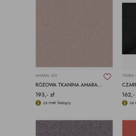
AMARAL 324
TIERRA 
RÓŻOWA TKANINA AMARAL 324 AQUACLEAN
193,- zł
162,-
za metr bieżący.
za 