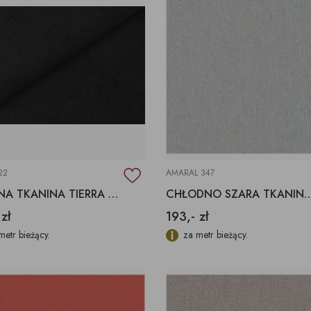
22
AMARAL 347
CZARNA TKANINA TIERRA 22 FARGOTEX
CHŁODNO SZARA TKANINA AMARAL 3
 zł
193,- zł
metr bieżący.
za metr bieżący.