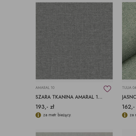
AMARAL 10
TULIA 0
SZARA TKANINA AMARAL 10 AQUACLEAN
193,- zł
162,-
za metr bieżący.
za 