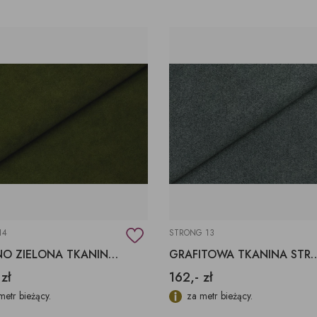
14
STRONG 13
CIEMNO ZIELONA TKANINA TIERRA 14 FARGOTEX
GRAFITOWA TKANINA STRON
 zł
162,- zł
metr bieżący.
za metr bieżący.