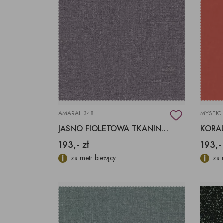
AMARAL 348
MYSTIC
JASNO FIOLETOWA TKANINA AMARAL 348 AQUACLEAN
193,- zł
193,-
za metr bieżący.
za 