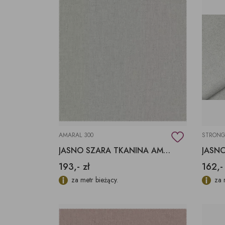
AMARAL 300
STRONG
JASNO SZARA TKANINA AMARAL 300 AQUACLEAN
193,- zł
162,-
za metr bieżący.
za 