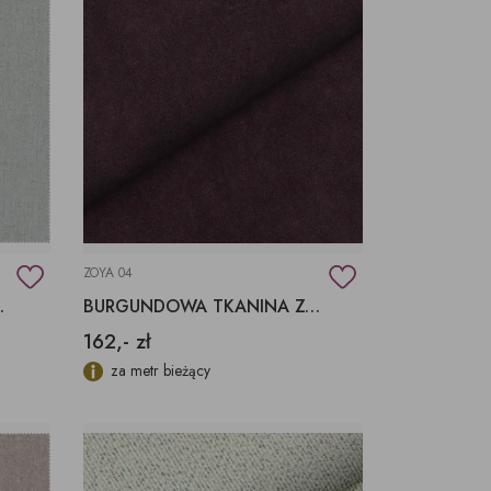
ZOYA 04
47 AQUACLEAN
BURGUNDOWA TKANINA ZOYA 04 FARGOTEX
162,- zł
za metr bieżący