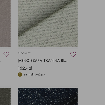
BLOOM 02
AQUACLEAN
JASNO SZARA TKANINA BLOOM 02 FARGOTEX
162,- zł
za metr bieżący.