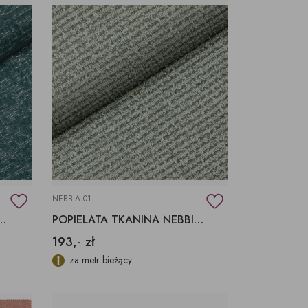
NEBBIA 01
ANINA LUNA 04 FARGOTEX
POPIELATA TKANINA NEBBIA 01 FARGOTEX
193,- zł
za metr bieżący.