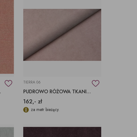
TIERRA 06
AQUACLEAN
PUDROWO RÓŻOWA TKANINA TIERRA 06
162,- zł
za metr bieżący.