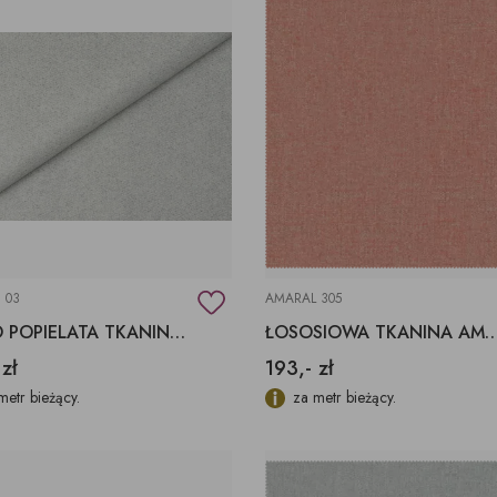
 03
AMARAL 305
JASNO POPIELATA TKANINA STRONG 03 FARGOTEX
ŁOSOSIOWA TKANINA AMARAL 305 
 zł
193,- zł
metr bieżący.
za metr bieżący.