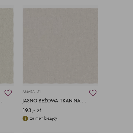
AMARAL 51
 TKANINA AMARAL 56 AQUACLEAN
JASNO BEŻOWA TKANINA AMARAL 51 AQUACLEAN
193,- zł
za metr bieżący.