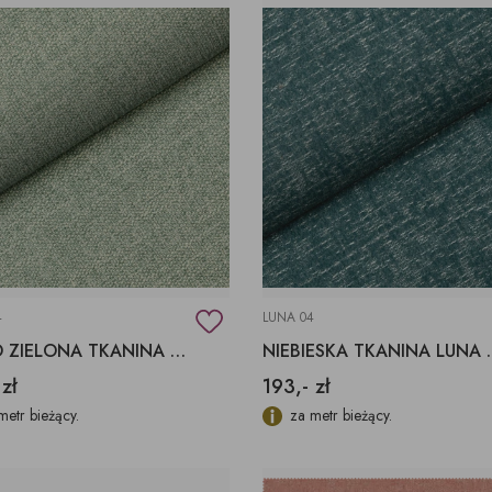
4
LUNA 04
JASNO ZIELONA TKANINA TULIA 04 FARGOTEX
NIEBIESKA TK
 zł
193,- zł
metr bieżący.
za metr bieżący.