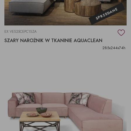
SPRZEDANE
EX VES25CEPC1SZA
SZARY NAROŻNIK W TKANINIE AQUACLEAN
285x244x74h