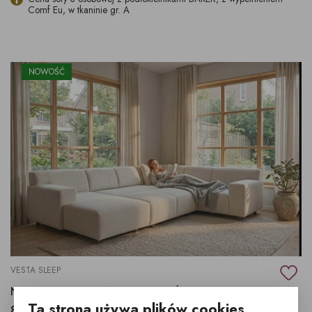
Comf Eu, w tkaninie gr. A
NOWOŚĆ
VESTA SLEEP
NOWOCZESNA KANAPA NAROŻNA Z FUNKCJĄ SPANIA
Ta strona używa plików cookies
8 721,- zł