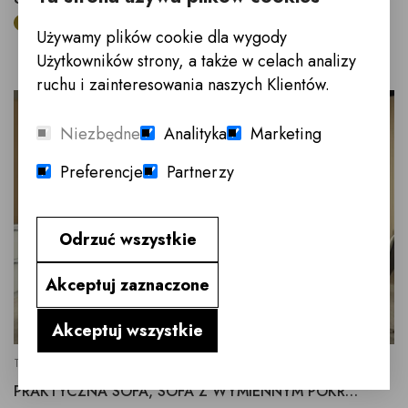
Cena konfiguracji 2F+CHL L/R w tkaninie z grupy cenowej A
Używamy plików cookie dla wygody
Użytkowników strony, a także w celach analizy
ruchu i zainteresowania naszych Klientów.
NOWOŚĆ
Niezbędne
Analityka
Marketing
Preferencje
Partnerzy
Odrzuć wszystkie
Akceptuj zaznaczone
Akceptuj wszystkie
TERO
PRAKTYCZNA SOFA, SOFA Z WYMIENNYM POKROWCEM