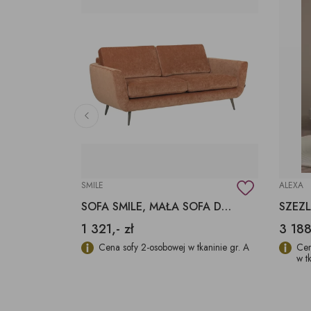
SMILE
ALEXA
KANAPA NEW CHOICE Z FUNKCJĄ SPANIA KOLOR MOCHA MOUSSE
SOFA SMILE, MAŁA SOFA DO BIURA, MAŁA SOFA
1 321,- zł
3 188
Night, w
Cena sofy 2-osobowej w tkaninie gr. A
Cen
w t