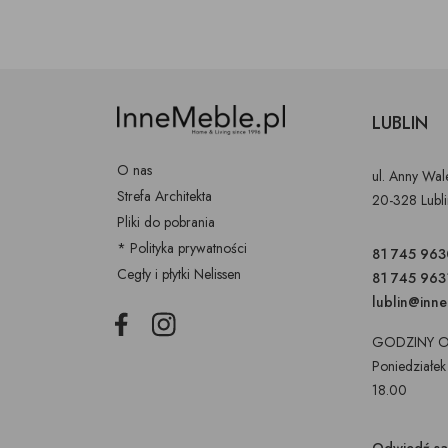
LUBLIN
O nas
ul. Anny Wa
Strefa Architekta
20-328 Lubl
Pliki do pobrania
* Polityka prywatności
81 745 963
Cegły i płytki Nelissen
81 745 963
lublin@inn
Facebook
Instagram
GODZINY O
Poniedziałek
18.00
Odwiedź s