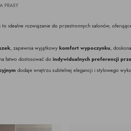
A PRASY
s
to idealne rozwiązanie do przestronnych salonów, oferują
szek
, zapewnia wyjątkowy
komfort wypoczynku
, doskon
na łatwo dostosować do
indywidualnych preferencji prz
cyjnym
dodaje wnętrzu subtelnej elegancji i stylowego wyk