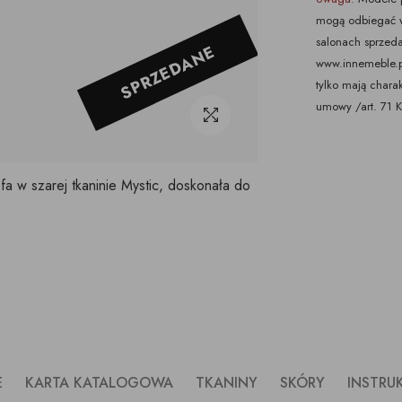
mogą odbiegać w
salonach sprzeda
SPRZEDANE
www.innemeble.pl 
tylko mają chara
umowy /art. 71 
a w szarej tkaninie Mystic, doskonała do
E
KARTA KATALOGOWA
TKANINY
SKÓRY
INSTRU