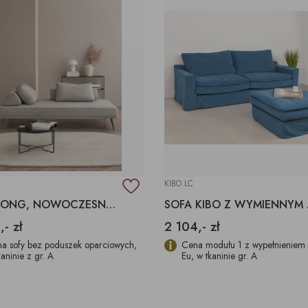
KIBO LC
SZEZLONG, NOWOCZESNA LEŻANKA DO CZYTANIA
SOFA 
,- zł
2 104,- zł
a sofy bez poduszek oparciowych,
Cena modułu 1 z wypełnieniem
kaninie z gr. A
Eu, w tkaninie gr. A