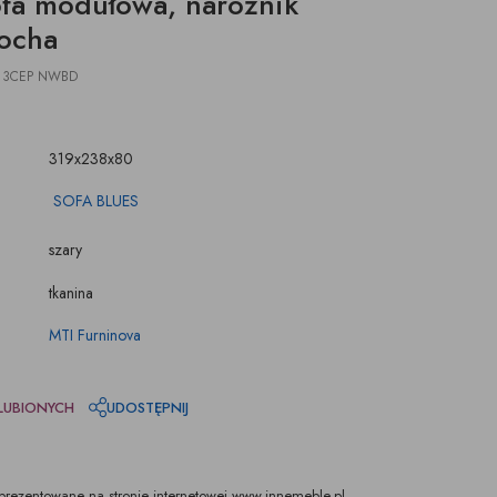
ofa modułowa, narożnik
ŚWIECZKI, LAMPIONY
TKANINY, SKÓRY
ocha
pufy na wymiar
U 3CEP NWBD
319x238x80
SOFA BLUES
szary
tkanina
MTI Furninova
LUBIONYCH
UDOSTĘPNIJ
rezentowane na stronie internetowej www.innemeble.pl