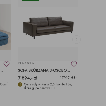
INDRA SOFA
NEW CHOICE 1
KIBO Z WYMIENNYM LUŹNYM POKROWCEM
SOFA SKÓRZANA 3-OSOBOWA
7 894,- zł
4 068,- zł
197x101x88h
 Comf
Cena sofy w wersji 2,5, komfort Eu,
Cena sofy 2
skóra gupa cenowa 10