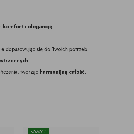
ce
komfort i elegancję
.
ale dopasowując się do Twoich potrzeb.
estrzennych
.
ończenia, tworząc
harmonijną całość
.
NOWOŚĆ