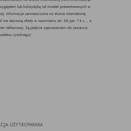
yglądem lub kolorystyką od modeli prezentowanych w
ży. Informacje zamieszczone na stronie internetowej
nie stanowią oferty w rozumieniu art. 66 par. 1 k.c. , a
kter reklamowy. Są jedynie zaproszeniem do zawarcia
Kodeksu cywilnego/.
KCJA UŻYTKOWANIA