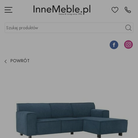
Ulubione
Kontakt
Menu
Szukaj produktów
Szukaj
Facebook
Instagr
POWRÓT