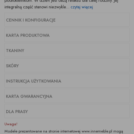
podłokietnikom. W dzień jest oazą relaksu dla całej rodziny. Jej
integralną część stanowi niezwykle...
czytaj więcej
CENNIK I KONFIGURACJE
KARTA PRODUKTOWA
TKANINY
SKÓRY
INSTRUKCJA UŻYTKOWANIA
KARTA GWARANCYJNA
DLA PRASY
Uwaga!
Modele prezentowane na stronie internetowej www.innemeble.pl mogą