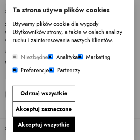
ul. Puławska 326 - budynek Enel-Med
Ta strona używa plików cookies
02-819 Warszawa
Używamy plików cookie dla wygody
22 855 40 97
Użytkowników strony, a także w celach analizy
601 777 299
ruchu i zainteresowania naszych Klientów.
warszawa@innemeble.pl
GODZINY OTWARCIA : Poniedziałek -Sobota 10.00 - 18.00
Niezbędne
Analityka
Marketing
Odwiedź salon meblowy Warszawa →
Preferencje
Partnerzy
Odrzuć wszystkie
Akceptuj zaznaczone
Akceptuj wszystkie
©2026 InneMeble.pl