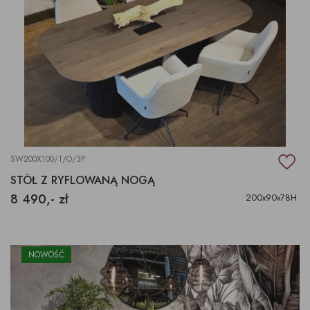
SW200X100/T/O/3P
STÓŁ Z RYFLOWANĄ NOGĄ
8 490,- zł
200x90x78H
NOWOŚĆ