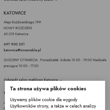
KATOWICE
Aleja Roździeńskiego 199
NOWY ROZDZIEŃ
40-315 Katowice
697 900 251
katowice@innemeble.pl
GODZINY OTWARCIA : Poniedziałek -Sobota 10.00 - 19.00 Niedziele
pracujące 10.00 - 17.00
Odwiedź salon meblowy Katowice →
Ta strona używa plików cookies
WARSZAWA
Używamy plików cookie dla wygody
ul. Puławska 326 - budynek Enel-Med
Użytkowników strony, a także w celach analizy
02-819 Warszawa