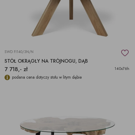
SWD FI140/3N/N
STÓŁ OKRĄGŁY NA TRÓJNOGU, DĄB
7 718,- zł
140x76h
podana cena dotyczy stołu w litym dębie