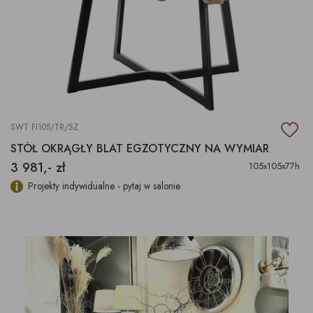
SWT FI105/TR/SZ
STÓŁ OKRĄGŁY BLAT EGZOTYCZNY NA WYMIAR
3 981,- zł
105x105x77h
Projekty indywidualne - pytaj w salonie