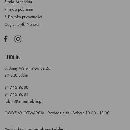
Strefa Architekta
Pliki do pobrania
* Polityka prywatności
Cegły i płytki Nelissen
Facebook
Instagram
LUBLIN
ul. Anny Walentynowicz 26
20-328 Lublin
81 745 9630
81 745 9631
lublin@innemeble.pl
GODZINY OTWARCIA : Poniedziałek - Sobota 10.00 - 18.00
Odwiedź salon meblowy Lublin →