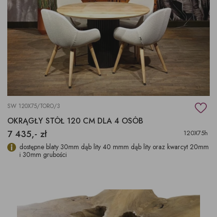
SW 120X75/TORO/3
OKRĄGŁY STÓŁ 120 CM DLA 4 OSÓB
7 435,- zł
120X75h
dostępne blaty 30mm dąb lity 40 mmm dąb lity oraz kwarcyt 20mm
i 30mm grubości