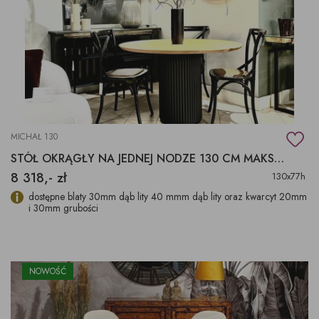
MICHAŁ 130
STÓŁ OKRĄGŁY NA JEDNEJ NODZE 130 CM MAKSYMALNIE
8 318,- zł
130x77h
dostępne blaty 30mm dąb lity 40 mmm dąb lity oraz kwarcyt 20mm
i 30mm grubości
NOWOŚĆ