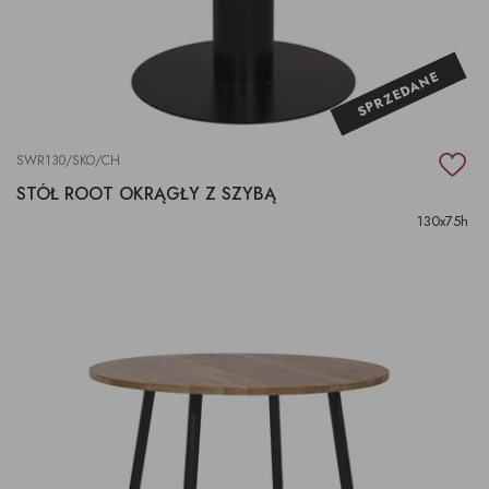
SPRZEDANE
SWR130/SKO/CH
STÓŁ ROOT OKRĄGŁY Z SZYBĄ
130x75h