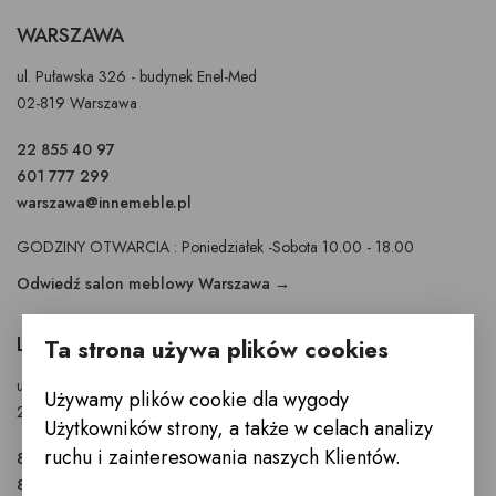
WARSZAWA
ul. Puławska 326 - budynek Enel-Med
02-819 Warszawa
22 855 40 97
601 777 299
warszawa@innemeble.pl
GODZINY OTWARCIA : Poniedziałek -Sobota 10.00 - 18.00
Odwiedź salon meblowy Warszawa →
LUBLIN
Ta strona używa plików cookies
ul. Anny Walentynowicz 26
Używamy plików cookie dla wygody
20-328 Lublin
Użytkowników strony, a także w celach analizy
ruchu i zainteresowania naszych Klientów.
81 745 9630
81 745 9631