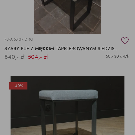
PUFA 50 GR D 40!
SZARY PUF Z MIĘKKIM TAPICEROWANYM SIEDZISKIEM
840,- zł
504,- zł
50 x 30 x 47h
-40%