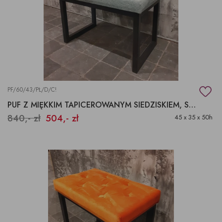
PF/60/43/PŁ/D/C!
PUF Z MIĘKKIM TAPICEROWANYM SIEDZISKIEM, STOŁEK DO TOALETKI
840,- zł
504,- zł
45 x 35 x 50h