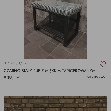
PF 60X35/PŁ/BL/B
CZARNO-BIAŁY PUF Z MIĘKKIM TAPICEROWANYM SIEDZISKIEM
939,- zł
60 x 35 x 45h