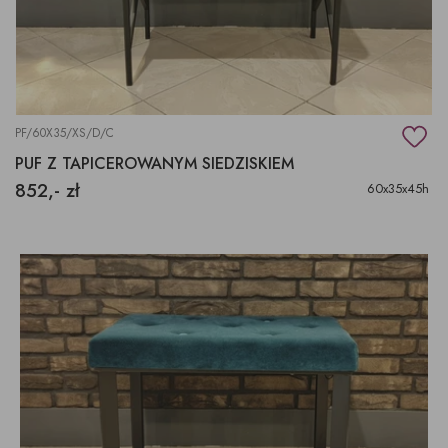
PF/60X35/XS/D/C
PUF Z TAPICEROWANYM SIEDZISKIEM
852,- zł
60x35x45h