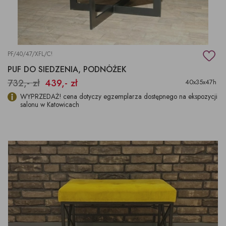
PF/40/47/XFL/C!
PUF DO SIEDZENIA, PODNÓŻEK
732,- zł
439,- zł
40x35x47h
WYPRZEDAŻ! cena dotyczy egzemplarza dostępnego na ekspozycji
salonu w Katowicach