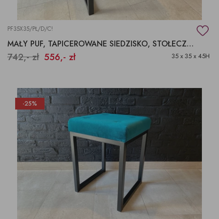
PF35X35/PŁ/D/C!
MAŁY PUF, TAPICEROWANE SIEDZISKO, STOŁECZEK Z MIĘKKIM SIEDZISKIEM
742,- zł
556,- zł
35 x 35 x 45H
-25%