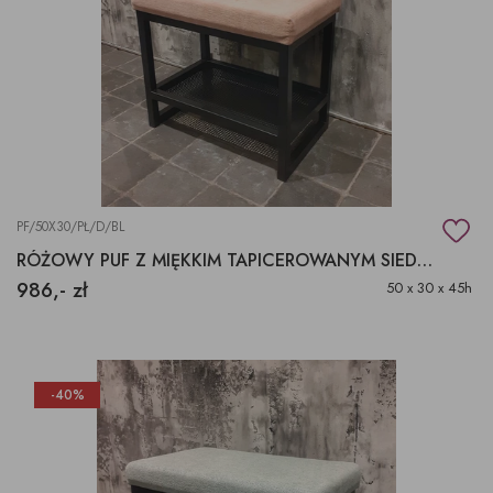
PF/50X30/PŁ/D/BL
RÓŻOWY PUF Z MIĘKKIM TAPICEROWANYM SIEDZISKIEM
986,- zł
50 x 30 x 45h
-40%