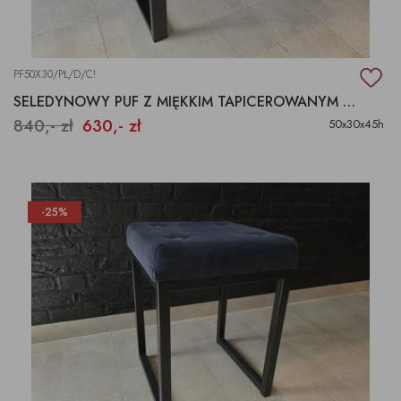
PF50X30/PŁ/D/C!
SELEDYNOWY PUF Z MIĘKKIM TAPICEROWANYM SIEDZISKIEM
840,- zł
630,- zł
50x30x45h
-25%