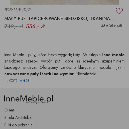
PF35X35/PŁ/D/C!
MAŁY PUF, TAPICEROWANE SIEDZISKO, TKANINA AQUACLEAN
742,- zł
556,- zł
35 x 35 x 45H
Inne Meble - pufy, które łączą wygodę i styl. W sklepie
Inne Meble
znajdziesz szeroki wybór puf, które są idealnym uzupełniniem
każdego wnętrza. Oferujemy zarówno klasyczne modele jak i
nowoczesne pufy i ławki na wymiar.
Niezależnie
...
czytaj więcej
O nas
Strefa Architekta
Pliki do pobrania