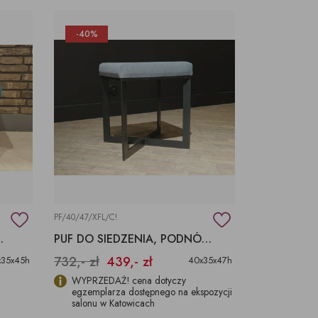
-40%
PF/40/47/XFL/C!
 SIEDZISKIEM
PUF DO SIEDZENIA, PODNÓŻEK
732,- zł
439,- zł
x35x45h
40x35x47h
WYPRZEDAŻ! cena dotyczy
egzemplarza dostępnego na ekspozycji
salonu w Katowicach