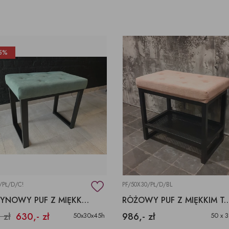
5%
/PŁ/D/C!
PF/50X30/PŁ/D/BL
SELEDYNOWY PUF Z MIĘKKIM TAPICEROWANYM SIEDZISKIEM
RÓŻOWY PUF Z MIĘKKIM TAPICEROWAN
 zł
630,- zł
986,- zł
50x30x45h
50 x 3