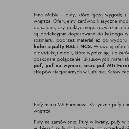
Inne Meble - pufy, które łączą wygodę i s
wnętrza. Oferujemy zarówno klasyczne mod
do salonu, czy praktycznego rozwiązania do
są perfekcyjnie dopasowane do każdego wnę
rozmiaru, poprzez materiał aż do wyboru 
kolor z palty RAL i NCS.
W swojej oferci
z produkcji mebli, które wyrózniają sie 
doskonałe połączenie luksusowych materiałó
puf, puf na wymiar, oraz puf Mti Furn
sklepów stacjonarnych w Lublinie, Katowica
Pufy marki Mti Furninova. Klasyczne pufy i
wnętrza.
Pufy na zamówienie. Pufy w kwiaty, pufy w pa
wybierać. pufy do korytarza, do przedpokoju