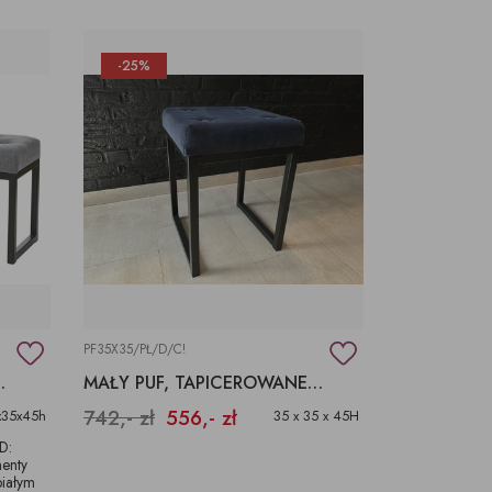
-25%
PF35X35/PŁ/D/C!
O SYPIALNI
MAŁY PUF, TAPICEROWANE SIEDZISKO, STOŁECZEK Z MIĘKKIM SIEDZISKIEM
742,- zł
556,- zł
x35x45h
35 x 35 x 45H
D:
menty
białym