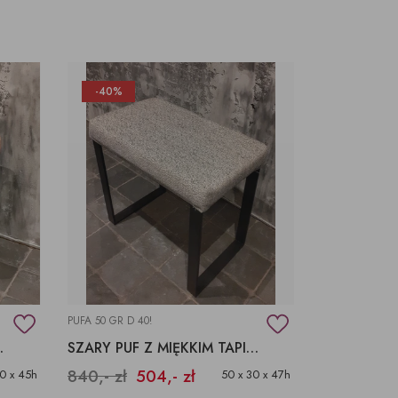
-40%
PUFA 50 GR D 40!
YM SIEDZISKIEM
SZARY PUF Z MIĘKKIM TAPICEROWANYM SIEDZISKIEM
840,- zł
504,- zł
0 x 45h
50 x 30 x 47h