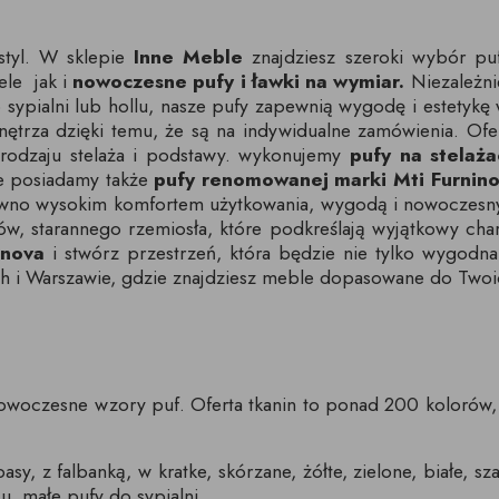
tyl. W sklepie
Inne Meble
znajdziesz szeroki wybór pu
ele jak i
nowoczesne pufy i ławki na wymiar.
Niezależni
 sypialni lub hollu, nasze pufy zapewnią wygodę i estetykę 
trza dzięki temu, że są na indywidualne zamówienia. Ofer
rodzaju stelaża i podstawy. wykonujemy
pufy na stelaż
e posiadamy także
pufy renomowanej marki Mti Furnino
zarówno wysokim komfortem użytkowania, wygodą i nowocze
w, starannego rzemiosła, które podkreślają wyjątkowy cha
inova
i stwórz przestrzeń, która będzie nie tylko wygodna
ch i Warszawie, gdzie znajdziesz meble dopasowane do Twoi
 nowoczesne wzory puf. Oferta tkanin to ponad 200 kolorów,
sy, z falbanką, w kratke, skórzane, żółte, zielone, białe, s
, małe pufy do sypialni.