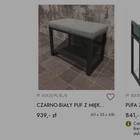
PF 60X35/PŁ/BL/B
PF 50X3
CZARNO-BIAŁY PUF Z MIĘKKIM TAPICEROWANYM SIEDZISKIEM
PUFA 
939,- zł
841,-
60 x 35 x 45h
Cen
tka
sta