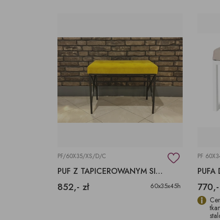
PF/60X35/XS/D/C
PF 60X3
PUF Z TAPICEROWANYM SIEDZISKIEM
PUFA 
852,- zł
770,-
60x35x45h
Cen
tka
sta