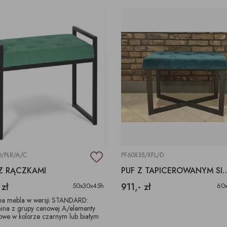
0/PŁR/A/C
PF60X35/XFL/D
Z RĄCZKAMI
PUF Z TAPICEROWANYM
 zł
911,- zł
50x30x45h
60
a mebla w wersji STANDARD:
nina z grupy cenowej A/elementy
lowe w kolorze czarnym lub białym