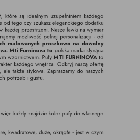
f, które są idealnym uzupełniniem każdego
e od tego czy szukasz eleganckiego dodatku
w każdej przestrzeni. Nasze ławki na wymiar
ujemy możliwość pełnej personalizacji - od
ach malowanych proszkowo na dowolny
va. Mti Furninova to
polska marka słynąca
snym wzornictwem. Pufy
MTI FURNINOVA
to
rakter każdego wnętrza. Odkryj naszą ofertę
, ale także stylowa. Zapraszamy do naszych
ch potrzeb i gustu.
 więc każdy znajdzie kolor pufy do własnego
zare, kwadratowe, duże, okrągłe - jest w czym