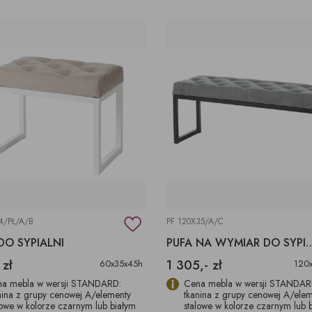
4/PŁ/A/B
PF 120X35/A/C
DO SYPIALNI
PUFA NA WYMIAR D
 zł
1 305,- zł
60x35x45h
120
a mebla w wersji STANDARD:
Cena mebla w wersji STANDAR
nina z grupy cenowej A/elementy
tkanina z grupy cenowej A/ele
lowe w kolorze czarnym lub białym
stalowe w kolorze czarnym lub 