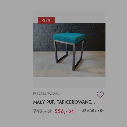
-25%
PF35X35/PŁ/D/C!
MAŁY PUF, TAPICEROWANE SIEDZISKO, TKANINA AQUACLEAN
742,- zł
556,- zł
35 x 35 x 45H