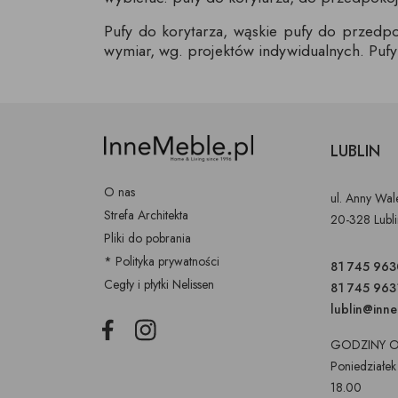
Pufy do korytarza, wąskie pufy do przedpok
wymiar, wg. projektów indywidualnych. Pufy 
LUBLIN
O nas
ul. Anny Wa
Strefa Architekta
20-328 Lubl
Pliki do pobrania
* Polityka prywatności
81 745 963
Cegły i płytki Nelissen
81 745 963
lublin@inn
Facebook
Instagram
GODZINY O
Poniedziałek
18.00