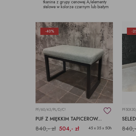
tkanina z grupy cenowej A/elementy
stalowe w kolorze czarnym lub białym
-40%
-2
PF/60/43/PŁ/D/C!
PF50X30
PUF Z MIĘKKIM TAPICEROWANYM SIEDZISKIEM, STOŁEK DO TOALETKI
840,- zł
504,- zł
840,-
45 x 35 x 50h