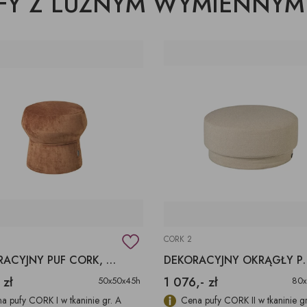
OFY Z LUŹNYM WYMIENNYM
DESKI
ŁAWKI
PODUSZKI, PLEDY,
AKCESORIA, TORBY,
E
E
POJEMNIKI
DYWANY
TACE
z pojemnikiem
CJE ŚCIENNE,
ŁÓŻKA
WKRÓTCE
kórze
CE
KI
luźnym wymiennym
cem
CORK 2
DEKORACYJNY PUF CORK, MAŁY PUF
DEKORACYJNY OKRĄGŁ
 zł
1 076,- zł
50x50x45h
80x
a pufy CORK I w tkaninie gr. A
Cena pufy CORK II w tkaninie gr