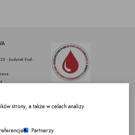
WA
326 - budynek Enel-
zawa
97
9
nnemeble.pl
ów strony, a także w celach analizy
WARCIA :
-Sobota 10.00 -
referencje
Partnerzy