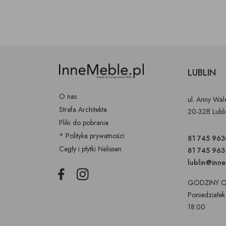
LUBLIN
O nas
ul. Anny Wa
Strefa Architekta
20-328 Lubl
Pliki do pobrania
* Polityka prywatności
81 745 963
Cegły i płytki Nelissen
81 745 963
lublin@inn
Facebook
Instagram
GODZINY O
Poniedziałek
18.00