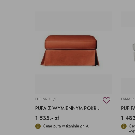
PUF NR.7 L/C
FAMA P
PUFA Z WYMIENNYM POKROWCEM
1 535,- zł
1 483
Cena pufa w tkaninie gr. A
Cen
wyp