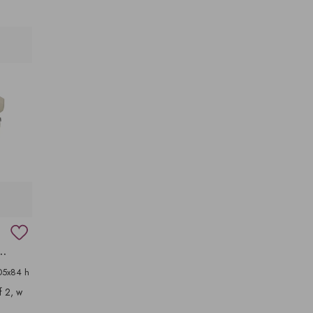
 DO SOFY LUB FOTELA
05x84 h
f 2, w