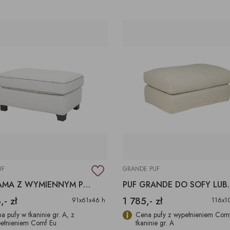
UF
GRANDE PUF
PUF FAMA Z WYMIENNYM POKROWCEM, PUF TAPICEROWANY
PUF GRANDE
,- zł
1 785,- zł
91x61x46 h
116x1
a pufy w tkaninie gr. A, z
Cena pufy z wypełnieniem Com
ełnieniem Comf Eu
tkaninie gr. A