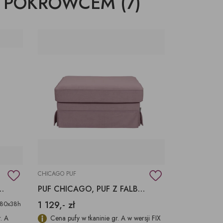
 POKROWCEM (7)
ŚWIECZKI, LAMPIONY
TKANINY, SKÓRY
pufy na wymiar
CHICAGO PUF
Y PUF CORK, NISKI PUF CORK
PUF CHICAGO, PUF Z FALBANKĄ, PUF DO FOTELA
1 129,- zł
80x38h
. A
Cena pufy w tkaninie gr. A w wersji FIX