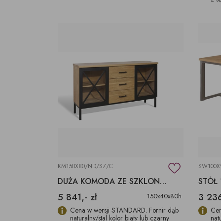
KM150X80/ND/SZ/C
SW100X
DUŻA KOMODA ZE SZKLONYMI DRZWIAMI
5 841,- zł
3 236
150x40x80h
Cena w wersji STANDARD. Fornir dąb
Cen
naturalny/stal kolor biały lub czarny
nat