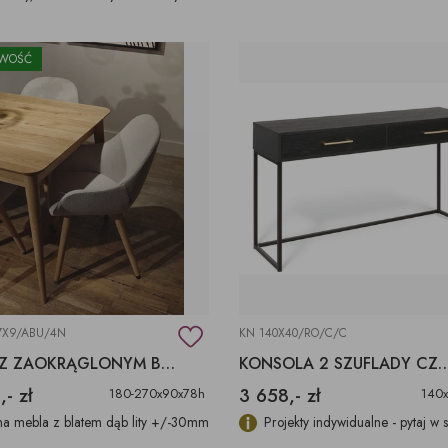
WOŚĆ
7X9/ABU/4N
KN 140X40/RO/C/C
STÓŁ Z ZAOKRĄGLONYM BLATEM, STÓŁ DO NOWOCZESNEGO WNĘTRZA
KONSOLA 2 SZUFLAD
,- zł
3 658,- zł
180-270x90x78h
140
a mebla z blatem dąb lity +/-30mm
Projekty indywidualne - pytaj w 