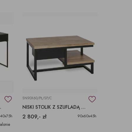
SN90X60/PŁ/SP/C
Y CZARNA
NISKI STOLIK Z SZUFLADĄ NA WYMIAR
2 809,- zł
x40x75h
90x60x45h
salonie