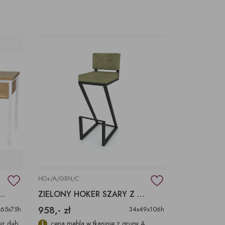
HO+/A/GRN/C
DĄ, BIURKO NA BIAŁEK METALOWEJ PODSTAWIE
ZIELONY HOKER SZARY Z OPARCIEM KRZESŁO BAROWE
958,- zł
x65x75h
34x49x106h
ir dąb
cena mebla w tkaninie z grupy A