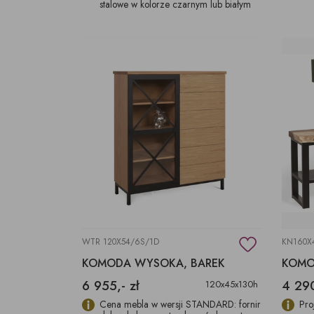
stalowe w kolorze czarnym lub białym
WTR 120X54/6S/1D
KN160X
KOMODA WYSOKA, BAREK
6 955,- zł
4 290
120x45x130h
Cena mebla w wersji STANDARD: fornir
Pro