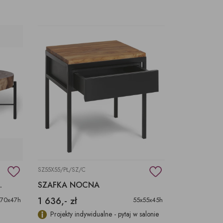
SZ55X55/PŁ/SZ/C
ALNE BLATY
SZAFKA NOCNA
1 636,- zł
x70x47h
55x55x45h
Projekty indywidualne - pytaj w salonie