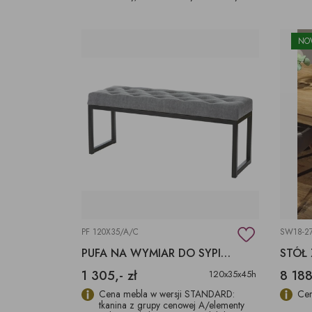
NO
PF 120X35/A/C
SW18-2
PUFA NA WYMIAR DO SYPIALNI
1 305,- zł
8 188
120x35x45h
Cena mebla w wersji STANDARD:
Cen
tkanina z grupy cenowej A/elementy