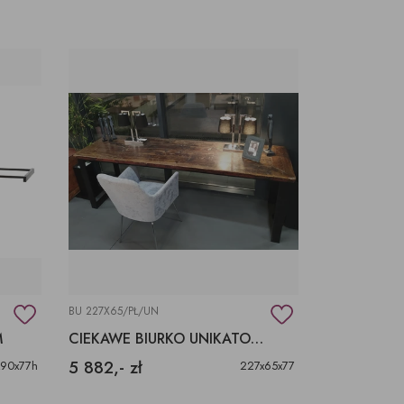
BU 227X65/PŁ/UN
M
CIEKAWE BIURKO UNIKATOWE, BLAT STARE DREWNO NOGI METAL
5 882,- zł
x90x77h
227x65x77