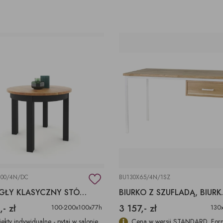
200/4N/DC
BU130X65/4N/1SZ
OKRĄGŁY KLASYCZNY STÓŁ ROZKŁADANY 100-200X100X77H
BIURKO Z SZUFLA
,- zł
3 157,- zł
100-200x100x77h
130
jekty indywidualne - pytaj w salonie
Cena w wersji STANDARD. Forn