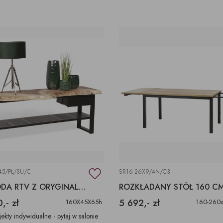
45/PŁ/SU/C
SR16-26X9/4N/C3
KOMODA RTV Z ORYGINALNYM BLATEM
ROZKŁADANY STÓŁ 160 C
,- zł
5 692,- zł
160X45X65h
160-260
jekty indywidualne - pytaj w salonie