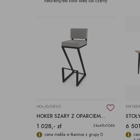
naturalny/stal kolor biały lub czarny
HO+/D/GRY/C
SW18X9
HOKER SZARY Z OPARCIEM KRZESŁO BAROWE
1 028,- zł
6 501
34x49x106h
cena mebla w tkaninie z grupy D
cen
z s