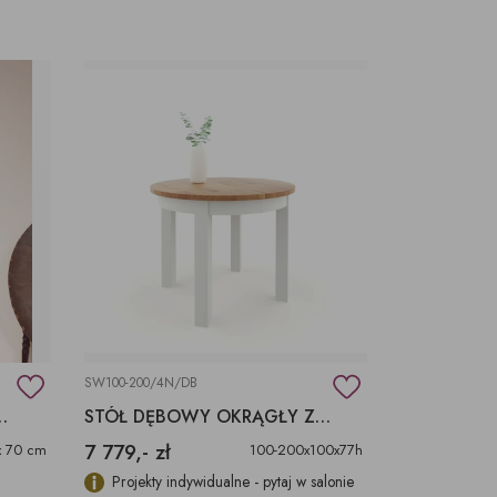
SW100-200/4N/DB
POSTAZRANE CHIŃSKIE
STÓŁ DĘBOWY OKRĄGŁY Z DOSTAWKAMI 100-200X100X77H
7 779,- zł
x 70 cm
100-200x100x77h
Projekty indywidualne - pytaj w salonie