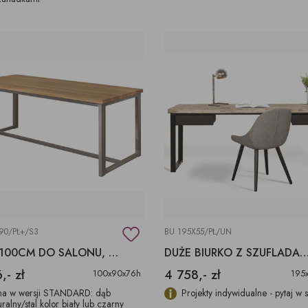
90/PŁ+/S3
BU 195X55/PŁ/UN
STÓŁ 100CM DO SALONU, NOGI STAL SZCZOTKOWANA
DUŻE BIURKO Z SZUFLADAMI Z BLATEM EGZO
,- zł
4 758,- zł
100x90x76h
195
a w wersji STANDARD: dąb
Projekty indywidualne - pytaj w 
uralny/stal kolor biały lub czarny