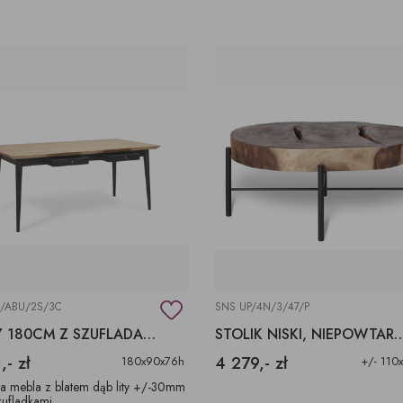
/ABU/2S/3C
SNS UP/4N/3/47/P
STOŁY 180CM Z SZUFLADAMI 30MM GRUBOŚĆ BLATU
STOLIK NISKI, NIEPOWTARZ
,- zł
4 279,- zł
180x90x76h
+/- 110
a mebla z blatem dąb lity +/-30mm
zufladkami