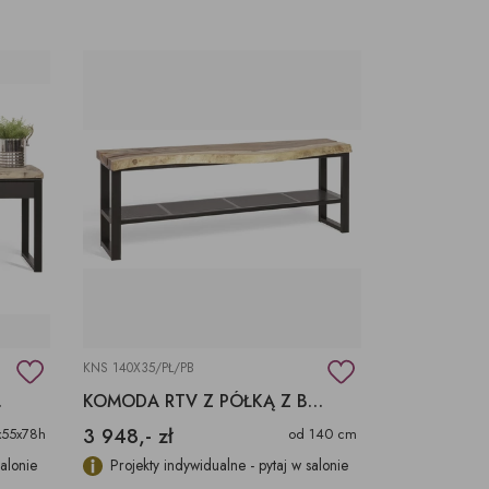
KNS 140X35/PŁ/PB
TYCZNYM
KOMODA RTV Z PÓŁKĄ Z BLACHY, SUAR
3 948,- zł
x55x78h
od 140 cm
salonie
Projekty indywidualne - pytaj w salonie