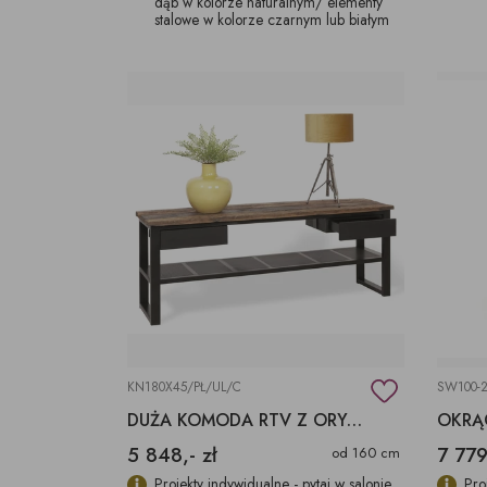
dąb w kolorze naturalnym/ elementy
stalowe w kolorze czarnym lub białym
KN180X45/PŁ/UL/C
SW100-
DUŻA KOMODA RTV Z ORYGINALNE BLATY ULIN
5 848,- zł
7 779
od 160 cm
Projekty indywidualne - pytaj w salonie
Pro