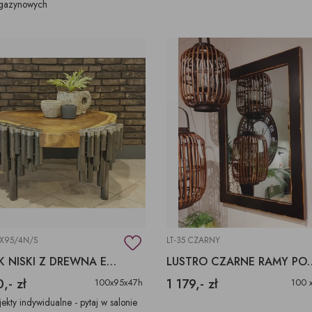
gazynowych
0X95/4N/S
LT-35 CZARNY
STOLIK NISKI Z DREWNA EGZOTYCZNEGO SUAR
LUSTRO CZARNE RAMY 
,- zł
1 179,- zł
100x95x47h
100 
jekty indywidualne - pytaj w salonie