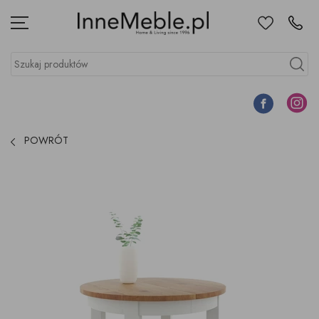
Ulubione
Kontakt
Menu
Szukaj produktów
Szukaj
Facebook
Instagr
POWRÓT