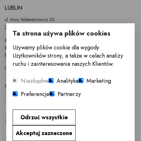
LUBLIN
ul. Anny Walentynowicz 26
20-328 Lublin
Ta strona używa plików cookies
81 745 9630
Używamy plików cookie dla wygody
81 745 9631
Użytkowników strony, a także w celach analizy
lublin@innemeble.pl
ruchu i zainteresowania naszych Klientów.
GODZINY OTWARCIA : Poniedziałek - Sobota 10.00 - 18.00
Niezbędne
Analityka
Marketing
Odwiedź salon meblowy Lublin →
Preferencje
Partnerzy
Odrzuć wszystkie
Akceptuj zaznaczone