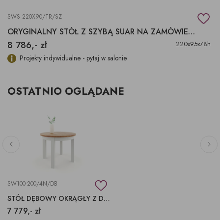
SWS 220X90/TR/SZ
ORYGINALNY STÓŁ Z SZYBĄ SUAR NA ZAMÓWIENIE
8 786,- zł
220x95x78h
Projekty indywidualne - pytaj w salonie
OSTATNIO OGLĄDANE
SW100-200/4N/DB
STÓŁ DĘBOWY OKRĄGŁY Z DOSTAWKAMI 100-200X100X77H
7 779,- zł