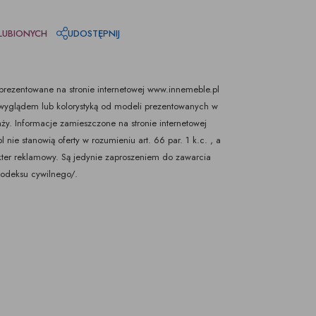
LUBIONYCH
UDOSTĘPNIJ
rezentowane na stronie internetowej www.innemeble.pl
yglądem lub kolorystyką od modeli prezentowanych w
ży. Informacje zamieszczone na stronie internetowej
nie stanowią oferty w rozumieniu art. 66 par. 1 k.c. , a
kter reklamowy. Są jedynie zaproszeniem do zawarcia
Kodeksu cywilnego/.