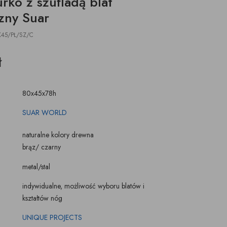
rko z szufladą blat
ŚWIECZKI, LAMPIONY
TKANINY, SKÓRY
zny Suar
pufy na wymiar
45/PŁ/SZ/C
ł
80x45x78h
SUAR WORLD
naturalne kolory drewna
brąz/ czarny
metal/stal
indywidualne, możliwość wyboru blatów i
kształtów nóg
UNIQUE PROJECTS