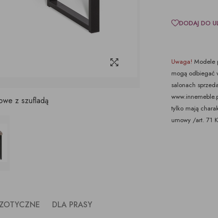
DODAJ DO U
Uwaga!
Modele p
mogą odbiegać w
salonach sprzeda
www.innemeble.pl 
owe z szufladą
tylko mają chara
umowy /art. 71 
ZOTYCZNE
DLA PRASY