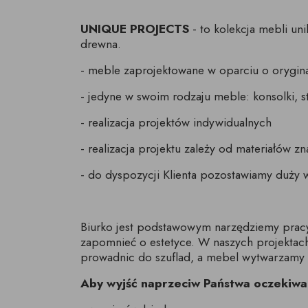
UNIQUE PROJECTS
- to kolekcja mebli u
drewna.
-
meble zaprojektowane w oparciu o oryginal
- jedyne w swoim rodzaju
meble: konsolki, st
- r
ealizacja projektów indywidualnych
- r
ealizacja projektu zależy od materiałów zn
- d
o dyspozycji Klienta pozostawiamy duży
Biurko jest podstawowym narzędziemy pracy 
zapomnieć o estetyce. W naszych projekta
prowadnic do szuflad, a mebel wytwarzamy z
Aby wyjść naprzeciw Państwa oczekiwa