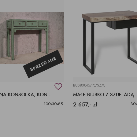
SPRZEDANE
BUS80X45/PŁ/SZ/C
ZIELONA KONSOLKA, KONSOLA 100CM, WĄSKIE MEBLE ZIELONE DREWNIANE
MAŁE BIURKO Z S
2 657,- zł
100x30x85
80x