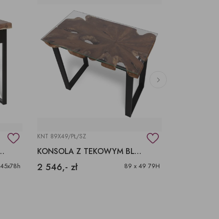
KNT 89X49/PŁ/SZ
D316 TURQ
ZUFLADĄ BLAT EGZOTYCZNY SUAR
KONSOLA Z TEKOWYM BLATEM, KONSOLA NA METALOWEJ PODSTAWIE
2 546,- zł
4 068,- zł
45x78h
89 x 49 79H