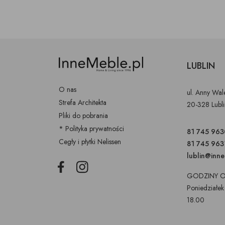
LUBLIN
O nas
ul. Anny Wa
Strefa Architekta
20-328 Lubl
Pliki do pobrania
* Polityka prywatności
81 745 963
Cegły i płytki Nelissen
81 745 963
lublin@inn
Facebook
Instagram
GODZINY O
Poniedziałek
18.00