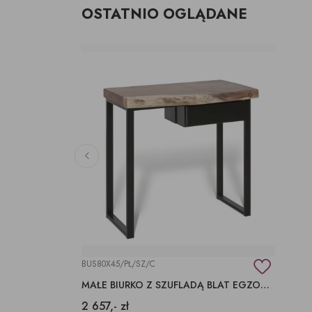
OSTATNIO OGLĄDANE
BUS80X45/PŁ/SZ/C
MAŁE BIURKO Z SZUFLADĄ BLAT EGZOTYCZNY SUAR
2 657,- zł