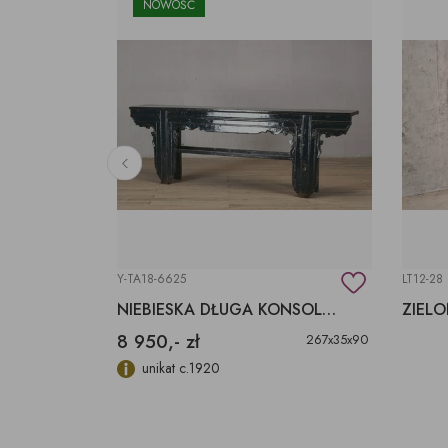
NOWOŚĆ
Y-TA18-6625
LT12-28
BLATY Z DREWNA EGZOTYCZNEGO SUAR, TEK
NIEBIESKA DŁUGA KONSOLA Z RZEŹBA ORYGINAŁ CHINY
8 950,- zł
różne
267x35x90
m produkcie. O
unikat c.1920