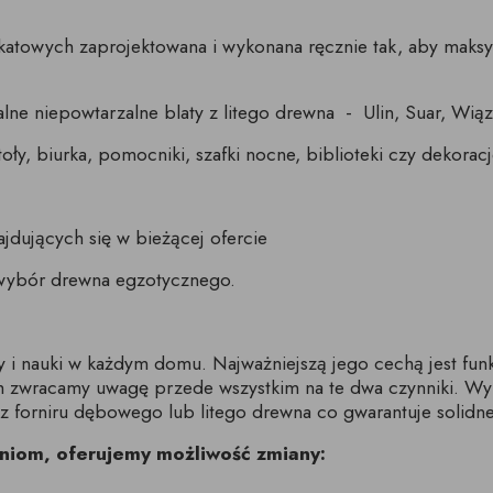
nikatowych zaprojektowana i wykonana ręcznie tak, aby mak
ne niepowtarzalne blaty z litego drewna - Ulin, Suar, Wiąz 
oły, biurka, pomocniki, szafki nocne, biblioteki czy dekorac
ajdujących się w bieżącej ofercie
 wybór drewna egzotycznego.
i nauki w każdym domu. Najważniejszą jego cechą jest funk
ch zwracamy uwagę przede wszystkim na te dwa czynniki. W
 forniru dębowego lub litego drewna co gwarantuje solidne
niom, oferujemy możliwość zmiany: