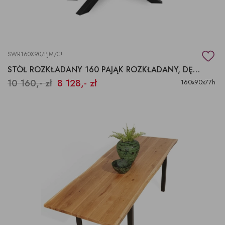
SWR160X90/PJM/C!
STÓŁ ROZKŁADANY 160 PAJĄK ROZKŁADANY, DĘBOWY, LOFT
10 160,- zł
8 128,- zł
160x90x77h