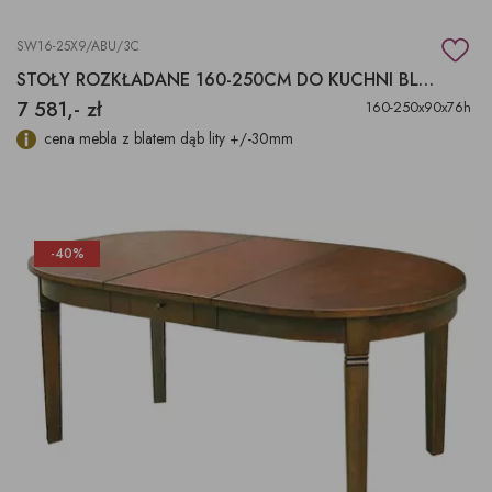
SW16-25X9/ABU/3C
STOŁY ROZKŁADANE 160-250CM DO KUCHNI BLAT DĄB
7 581,- zł
160-250x90x76h
cena mebla z blatem dąb lity +/-30mm
-40%