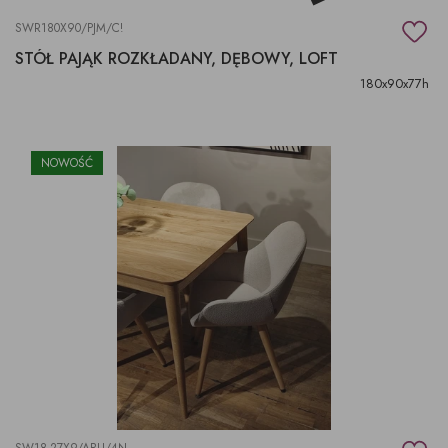
SWR180X90/PJM/C!
STÓŁ PAJĄK ROZKŁADANY, DĘBOWY, LOFT
180x90x77h
NOWOŚĆ