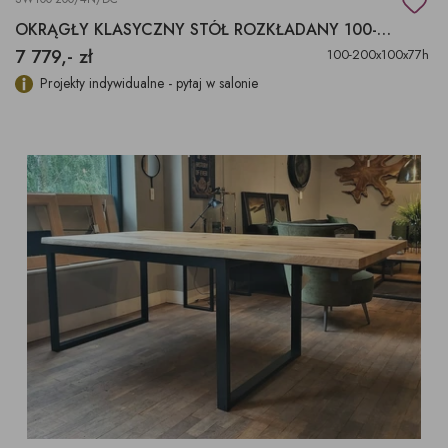
OKRĄGŁY KLASYCZNY STÓŁ ROZKŁADANY 100-200X100X77H
7 779,- zł
100-200x100x77h
Projekty indywidualne - pytaj w salonie