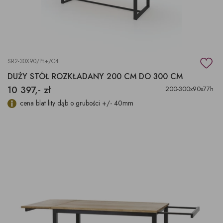
SR2-30X90/PŁ+/C4
DUŻY STÓŁ ROZKŁADANY 200 CM DO 300 CM
10 397,- zł
200-300x90x77h
cena blat lity dąb o grubości +/- 40mm