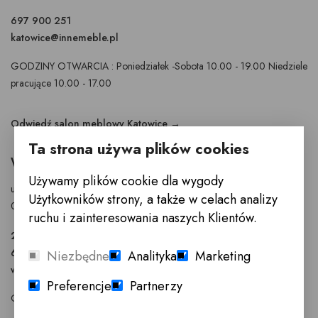
697 900 251
katowice@innemeble.pl
GODZINY OTWARCIA : Poniedziałek -Sobota 10.00 - 19.00 Niedziele
pracujące 10.00 - 17.00
Odwiedź salon meblowy Katowice →
Ta strona używa plików cookies
WARSZAWA
Używamy plików cookie dla wygody
ul. Puławska 326 - budynek Enel-Med
Użytkowników strony, a także w celach analizy
02-819 Warszawa
ruchu i zainteresowania naszych Klientów.
22 855 40 97
601 777 299
Niezbędne
Analityka
Marketing
warszawa@innemeble.pl
Preferencje
Partnerzy
GODZINY OTWARCIA : Poniedziałek -Sobota 10.00 - 18.00