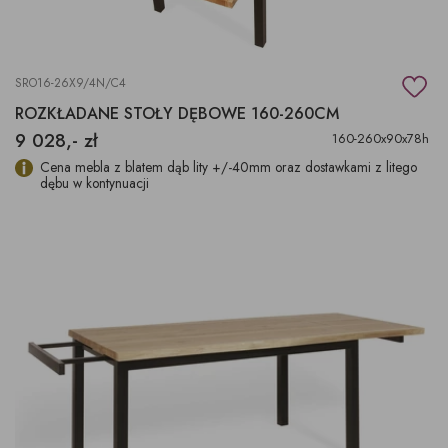
SRO16-26X9/4N/C4
ROZKŁADANE STOŁY DĘBOWE 160-260CM
9 028,- zł
160-260x90x78h
Cena mebla z blatem dąb lity +/-40mm oraz dostawkami z litego
dębu w kontynuacji