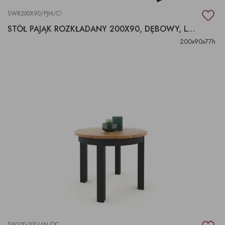
SWR200X90/PJM/C!
STÓŁ PAJĄK ROZKŁADANY 200X90, DĘBOWY, LOFT
200x90x77h
SW100-200/4N/DC