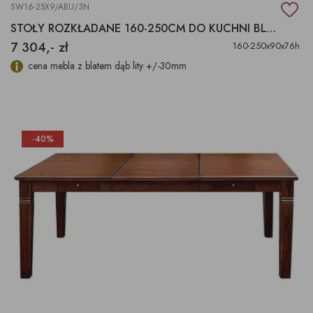
SW16-25X9/ABU/3N
STOŁY ROZKŁADANE 160-250CM DO KUCHNI BLAT DĄB
7 304,- zł
160-250x90x76h
cena mebla z blatem dąb lity +/-30mm
-40%