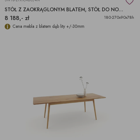
SW18-27X9/ABU/4N
STÓŁ Z ZAOKRĄGLONYM BLATEM, STÓŁ DO NOWOCZESNEGO WNĘTRZA
8 188,- zł
180-270x90x78h
Cena mebla z blatem dąb lity +/-30mm