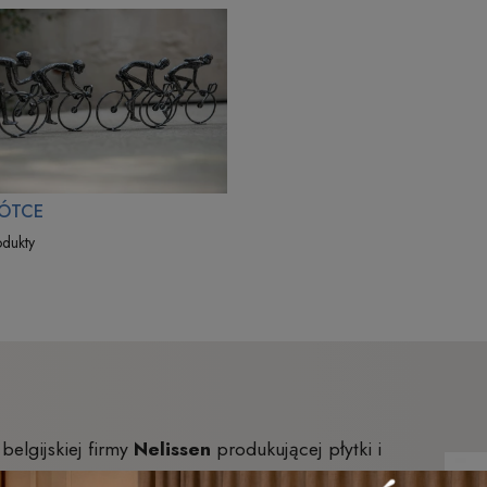
ÓTCE
odukty
elgijskiej firmy
Nelissen
produkującej płytki i