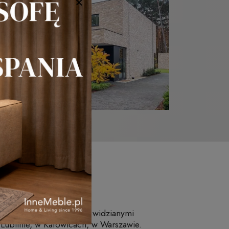
.pl
 oraz dekoracji, są mile widzianymi
ublinie, w Katowicach, w Warszawie.