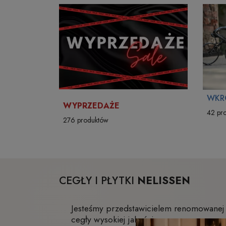
WKR
WYPRZEDAŻE
42 pr
276 produktów
CEGŁY I PŁYTKI
NELISSEN
Jesteśmy przedstawicielem renomowanej b
cegły wysokiej jakości.