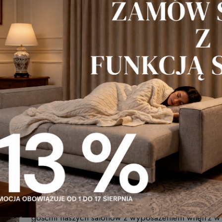
nych w wielu stylach: od rustykalnych
ch w wielu wymiarach i strukturach.
ytki lub narożniki, co pozwala na zabudowanie ścian
 efekt ciekawej ceglanej ściany.
Sklep z wyposażeniem wnętrz - Inne Meble
Miłośnicy designu, nowoczesnych mebli, oświetlenia
gośćmi naszych salonów z wyposażeniem wnętrz w L