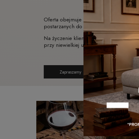
Oferta obejmuje ponad 60 kolorów dostęp
postarzanych do nowoczesnych, dostępny
Na życzenie klientów, tniemy cegły na pł
przy niewielkiej utracie miejsca oraz daje
Zapraszamy