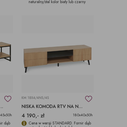
naturalny/stal kolor biały lub czarny
KM 18X4/4NS/4S
 KOMODA TELEWIZYJNA
NISKA KOMODA RTV NA NÓŻKACH
4 190,- zł
x45x50h
180x40x50h
ir dąb
Cena w wersji STANDARD. Fornir dąb