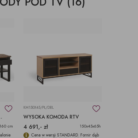
ODY POD TV (16)
ŚWIECZKI, LAMPIONY
TKANINY, SKÓRY
pufy na wymiar
KM150X45/PŁ/DBL
RYGINALNE BLATY ULIN
WYSOKA KOMODA RTV
4 691,- zł
160 cm
150x45x65h
salonie
Cena w wersji STANDARD. Fornir dąb