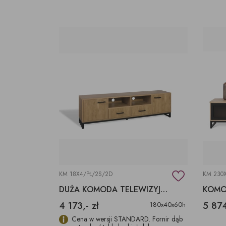
KM 18X4/PŁ/2S/2D
KM 230X
DUŻA KOMODA TELEWIZYJNA
4 173,- zł
5 874
180x40x60h
Cena w wersji STANDARD. Fornir dąb