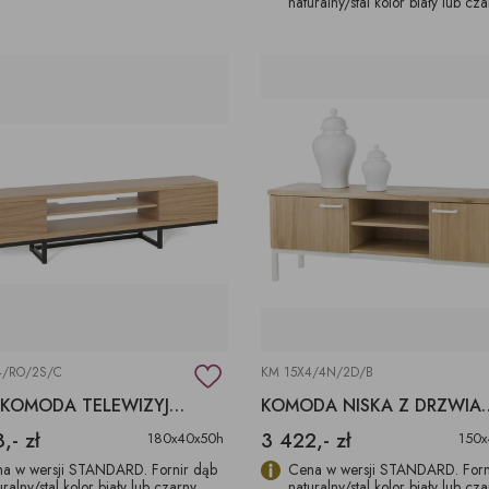
naturalny/stal kolor biały lub cz
4/RO/2S/C
KM 15X4/4N/2D/B
DUŻA KOMODA TELEWIZYJNA
KOMODA NISKA 
,- zł
3 422,- zł
180x40x50h
150x
a w wersji STANDARD. Fornir dąb
Cena w wersji STANDARD. Forn
uralny/stal kolor biały lub czarny
naturalny/stal kolor biały lub cz