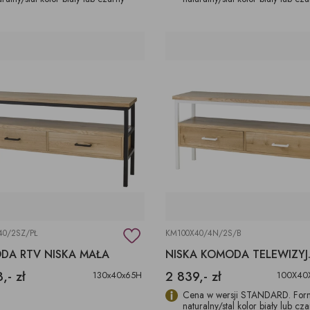
40/2SZ/PŁ
KM100X40/4N/2S/B
DA RTV NISKA MAŁA
NISKA
,- zł
2 839,- zł
130x40x65H
100X40
Cena w wersji STANDARD. Forn
naturalny/stal kolor biały lub cz