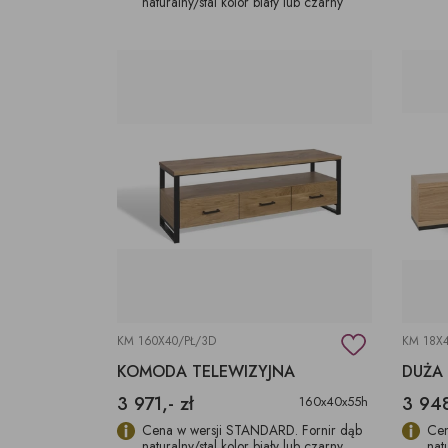
naturalny/stal kolor biały lub czarny
KM 160X40/PŁ/3D
KM 18X
KOMODA TELEWIZYJNA
3 971,- zł
3 948
160x40x55h
Cena w wersji STANDARD. Fornir dąb
Cen
naturalny/stal kolor biały lub czarny
nat