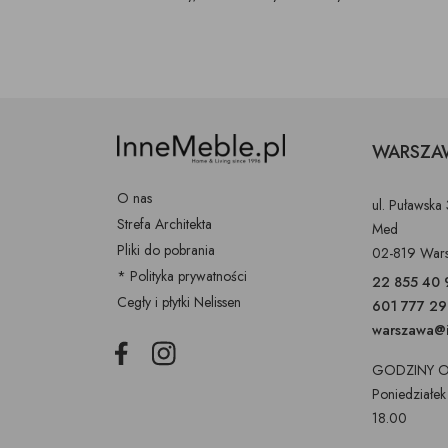
WARSZA
O nas
ul. Puławska
Strefa Architekta
Med
Pliki do pobrania
02-819 War
* Polityka prywatności
22 855 40 
Cegły i płytki Nelissen
601 777 2
warszawa@i
Facebook
Instagram
GODZINY O
Poniedziałek
18.00