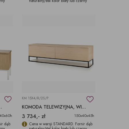
arny
naturalny/stal kolor biały lub czarny
KM 15X4/R/2S/P
Z DRZWIAMI RTV
KOMODA TELEWIZYJNA, WISZĄCA, SZUFLADY
3 734,- zł
40x60h
150x40x45h
ir dąb
Cena w wersji STANDARD. Fornir dąb
arny
naturalny/stal kolor biały lub czarny