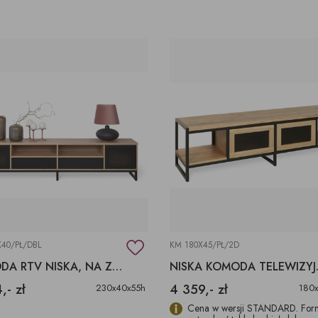
40/PŁ/DBL
KM 180X45/PŁ/2D
KOMODA RTV NISKA, NA ZAMÓWIENIE
NISKA
,- zł
4 359,- zł
230x40x55h
180
Cena w wersji STANDARD. Forn