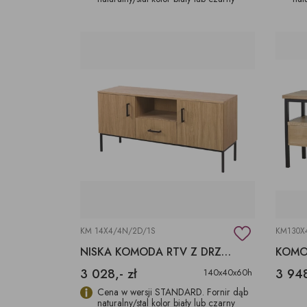
KM 14X4/4N/2D/1S
KM130X
NISKA KOMODA RTV Z DRZWIAMI
KOMO
3 028,- zł
3 948
140x40x60h
Cena w wersji STANDARD. Fornir dąb
naturalny/stal kolor biały lub czarny