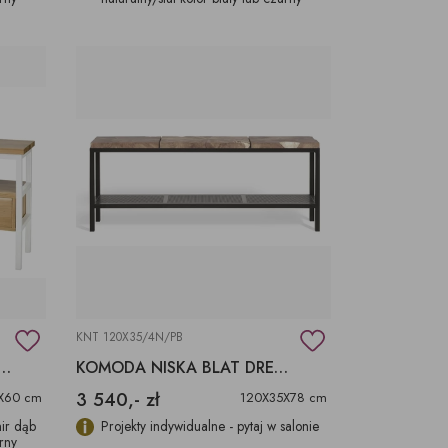
KNT 120X35/4N/PB
 KOMODA TELEWIZYJNA
KOMODA NISKA BLAT DREWNO TEKOWE
3 540,- zł
X60 cm
120X35X78 cm
ir dąb
Projekty indywidualne - pytaj w salonie
arny