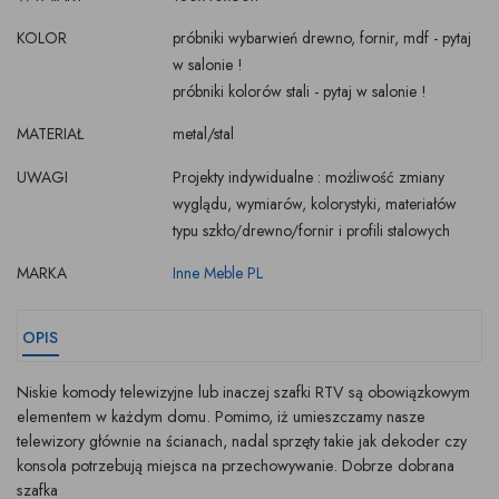
KOLOR
próbniki wybarwień drewno, fornir, mdf - pytaj
w salonie !
próbniki kolorów stali - pytaj w salonie !
MATERIAŁ
metal/stal
UWAGI
Projekty indywidualne : możliwość zmiany
wyglądu, wymiarów, kolorystyki, materiałów
typu szkło/drewno/fornir i profili stalowych
MARKA
Inne Meble PL
OPIS
Niskie komody telewizyjne lub inaczej szafki RTV są obowiązkowym
elementem w każdym domu. Pomimo, iż umieszczamy nasze
telewizory głównie na ścianach, nadal sprzęty takie jak dekoder czy
konsola potrzebują miejsca na przechowywanie. Dobrze dobrana
szafka