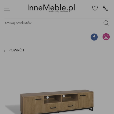
Ulubione
Kontakt
Menu
Szukaj produktów
Szukaj
Facebook
Instagr
POWRÓT