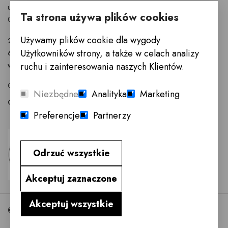
ul. Puławska 326 - budynek Enel-Med
Ta strona używa plików cookies
02-819 Warszawa
Używamy plików cookie dla wygody
22 855 40 97
Użytkowników strony, a także w celach analizy
601 777 299
ruchu i zainteresowania naszych Klientów.
warszawa@innemeble.pl
GODZINY OTWARCIA : Poniedziałek -Sobota 10.00 - 18.00
Niezbędne
Analityka
Marketing
Odwiedź salon meblowy Warszawa →
Preferencje
Partnerzy
Odrzuć wszystkie
Akceptuj zaznaczone
Akceptuj wszystkie
©2026 InneMeble.pl