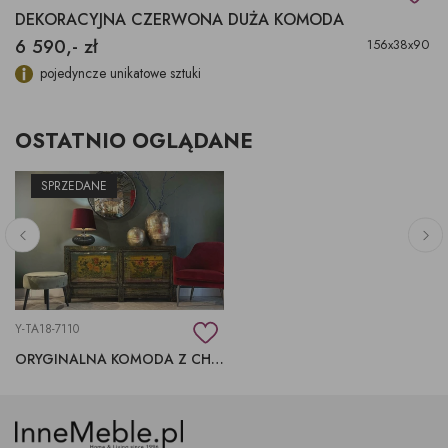
DEKORACYJNA CZERWONA DUŻA KOMODA
6 590,- zł
156x38x90
pojedyncze unikatowe sztuki
OSTATNIO OGLĄDANE
SPRZEDANE
Y-TA18-7110
ORYGINALNA KOMODA Z CHIN, ORYGINAŁ PO RENOWACJI PIĘKNIE MALOWANA RĘCZNIE