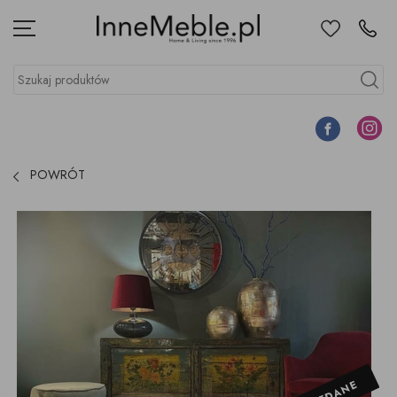
Ulubione
Kontakt
Menu
Szukaj produktów
Szukaj
Facebook
Instagr
POWRÓT