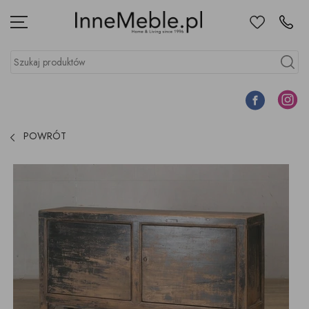
Ulubione
Kontakt
Menu
Szukaj produktów
Szukaj
Facebook
Instagr
POWRÓT