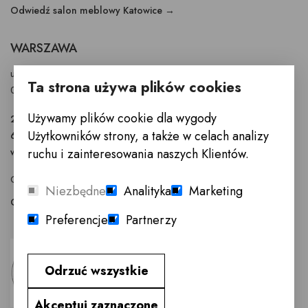
Odwiedź salon meblowy Katowice →
WARSZAWA
ul. Puławska 326 - budynek Enel-Med
Ta strona używa plików cookies
02-819 Warszawa
Używamy plików cookie dla wygody
22 855 40 97
Użytkowników strony, a także w celach analizy
601 777 299
warszawa@innemeble.pl
ruchu i zainteresowania naszych Klientów.
GODZINY OTWARCIA : Poniedziałek -Sobota 10.00 - 18.00
Niezbędne
Analityka
Marketing
Odwiedź salon meblowy Warszawa →
Preferencje
Partnerzy
Odrzuć wszystkie
Akceptuj zaznaczone