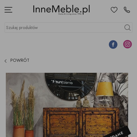
Ulubione
Kontakt
Menu
Szukaj produktów
Szukaj
Facebook
Instagr
POWRÓT