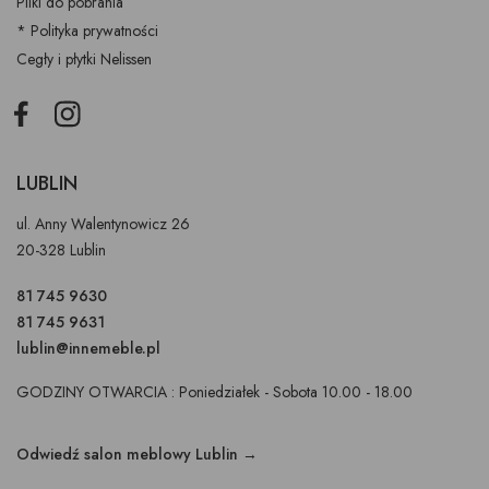
Pliki do pobrania
* Polityka prywatności
Cegły i płytki Nelissen
Facebook
Instagram
LUBLIN
ul. Anny Walentynowicz 26
20-328 Lublin
81 745 9630
81 745 9631
lublin@innemeble.pl
GODZINY OTWARCIA : Poniedziałek - Sobota 10.00 - 18.00
Odwiedź salon meblowy Lublin →