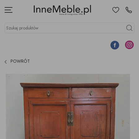
Ulubione
Kontakt
Menu
Szukaj produktów
Szukaj
Facebook
Instagr
POWRÓT