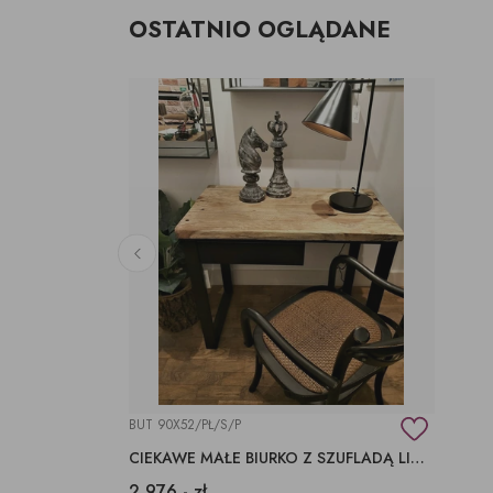
OSTATNIO OGLĄDANE
BUT 90X52/PŁ/S/P
CIEKAWE MAŁE BIURKO Z SZUFLADĄ LITE DREWNO
2 976,- zł