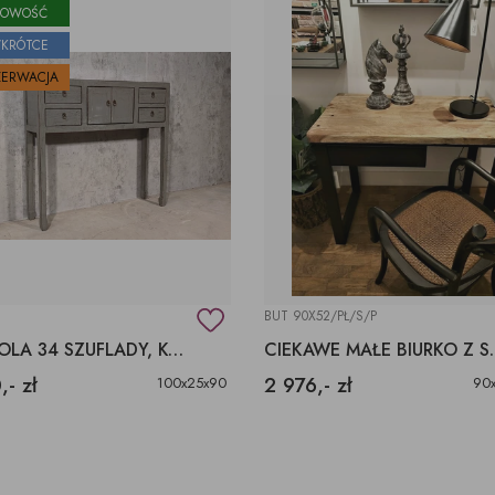
OWOŚĆ
KRÓTCE
ZERWACJA
BUT 90X52/PŁ/S/P
KONSOLA 34 SZUFLADY, KONSOLKA Z DZRWIAMI, MAŁE MEBLE
CIEKAWE MAŁE BI
,- zł
2 976,- zł
100x25x90
90