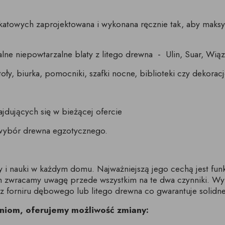
nikatowych zaprojektowana i wykonana ręcznie tak, aby mak
ne niepowtarzalne blaty z litego drewna - Ulin, Suar, Wiąz 
oły, biurka, pomocniki, szafki nocne, biblioteki czy dekorac
ajdujących się w bieżącej ofercie
 wybór drewna egzotycznego.
i nauki w każdym domu. Najważniejszą jego cechą jest funk
ch zwracamy uwagę przede wszystkim na te dwa czynniki. W
 forniru dębowego lub litego drewna co gwarantuje solidne
niom, oferujemy możliwość zmiany: