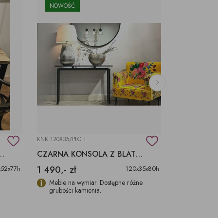
NOWOŚĆ
KNK 120X35/PŁCH
KN 140X30/R/3
URKO Z SZUFLADĄ LITE DREWNO
CZARNA KONSOLA Z BLATEM Z KWARCYTU
KONSOLKA 
1 490,- zł
3 273,- zł
x52x77h
120x35x80h
Meble na wymiar. Dostępne różne
Cena w we
grubości kamienia.
naturalny/s