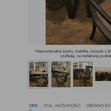
Niepowtarzalne biurko, toaletka, konsola z b
szufladą, na metalowej podst
OPIS
STAL -MOŻLIWOŚCI
DREWNO EG