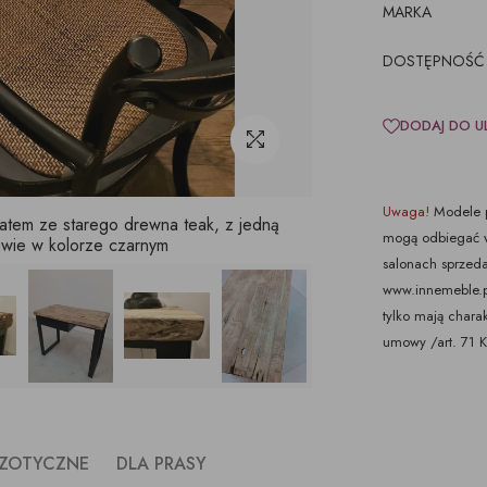
MARKA
DOSTĘPNOŚĆ
DODAJ DO U
Uwaga!
Modele p
latem ze starego drewna teak, z jedną
mogą odbiegać w
awie w kolorze czarnym
salonach sprzeda
www.innemeble.pl 
tylko mają chara
umowy /art. 71 
ZOTYCZNE
DLA PRASY