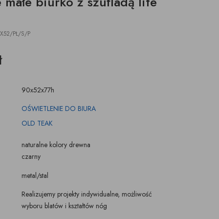
małe biurko z szufladą lite
ŚWIECZKI, LAMPIONY
TKANINY, SKÓRY
pufy na wymiar
X52/PŁ/S/P
ł
90x52x77h
OŚWIETLENIE DO BIURA
OLD TEAK
naturalne kolory drewna
czarny
metal/stal
Realizujemy projekty indywidualne, możliwość
wyboru blatów i kształtów nóg