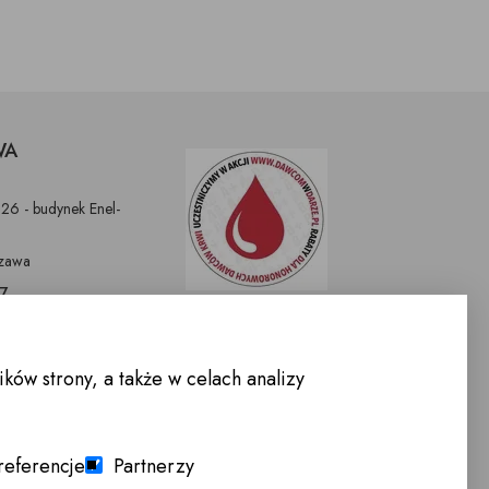
WA
326 - budynek Enel-
zawa
97
9
nnemeble.pl
ów strony, a także w celach analizy
WARCIA :
-Sobota 10.00 -
referencje
Partnerzy