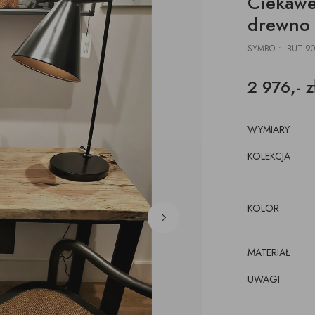
Ciekawe 
DESKI
ŁAWKI
PODUSZKI, PLEDY,
AKCESORIA, TORBY,
E
E
POJEMNIKI
drewno
DYWANY
TACE
z pojemnikiem
CJE ŚCIENNE,
ŁÓŻKA
WKRÓTCE
SYMBOL: BUT 90
kórze
CE
KI
luźnym wymiennym
2 976,- z
cem
WYMIARY
KOLEKCJA
KOLOR
MATERIAŁ
UWAGI