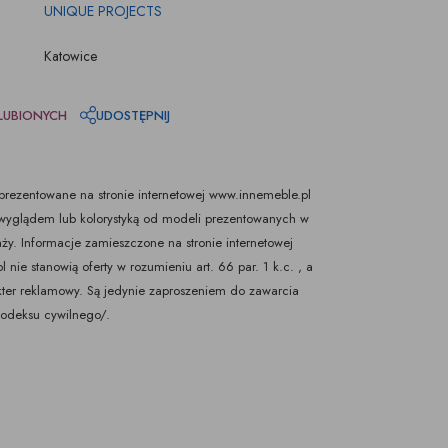
UNIQUE PROJECTS
Katowice
LUBIONYCH
UDOSTĘPNIJ
rezentowane na stronie internetowej www.innemeble.pl
yglądem lub kolorystyką od modeli prezentowanych w
ży. Informacje zamieszczone na stronie internetowej
nie stanowią oferty w rozumieniu art. 66 par. 1 k.c. , a
kter reklamowy. Są jedynie zaproszeniem do zawarcia
Kodeksu cywilnego/.