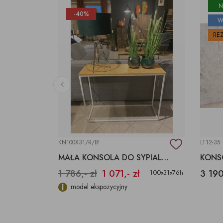
N
-40%
W
RE
KN100X31/R/B!
LT12-35
BLATY Z DREWNA EGZOTYCZNEGO SUAR, TEK
MAŁA KONSOLA DO SYPIALNI
1 786,- zł
1 071,- zł
3 190
różne
100x31x76h
m produkcie. O
model ekspozycyjny