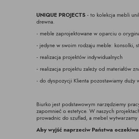
UNIQUE PROJECTS
- to kolekcja mebli u
drewna.
-
meble zaprojektowane w oparciu o oryginal
- jedyne w swoim rodzaju
meble: konsolki, st
- r
ealizacja projektów indywidualnych
- r
ealizacja projektu zależy od materiałów zn
- d
o dyspozycji Klienta pozostawiamy duży
Biurko jest podstawowym narzędziemy pracy 
zapomnieć o estetyce. W naszych projekta
prowadnic do szuflad, a mebel wytwarzamy z
Aby wyjść naprzeciw Państwa oczekiwa