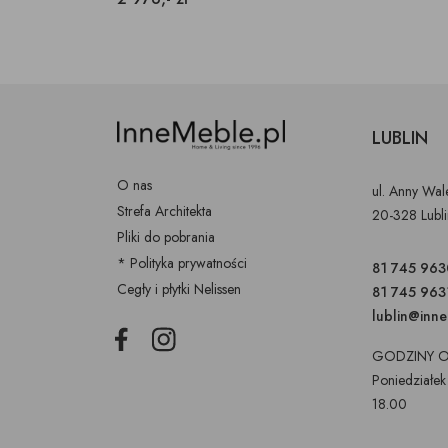
LUBLIN
O nas
ul. Anny Wa
Strefa Architekta
20-328 Lubl
Pliki do pobrania
* Polityka prywatności
81 745 963
Cegły i płytki Nelissen
81 745 963
lublin@inn
Facebook
Instagram
GODZINY O
Poniedziałek
18.00