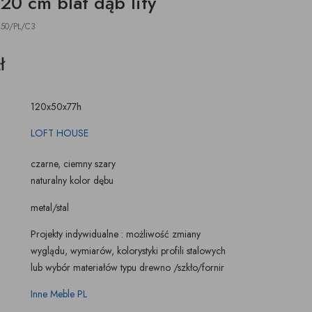
20 cm blat dąb lity
ŚWIECZKI, LAMPIONY
TKANINY, SKÓRY
pufy na wymiar
50/PŁ/C3
ł
120x50x77h
LOFT HOUSE
czarne, ciemny szary
naturalny kolor dębu
metal/stal
Projekty indywidualne : możliwość zmiany
wyglądu, wymiarów, kolorystyki profili stalowych
lub wybór materiałów typu drewno /szkło/fornir
Inne Meble PL