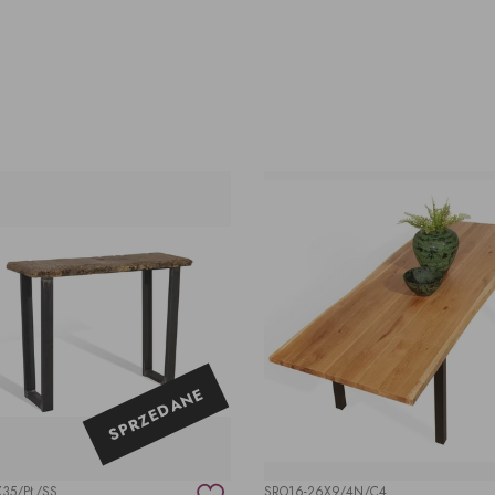
SPRZEDANE
35/PŁ/SS
SRO16-26X9/4N/C4