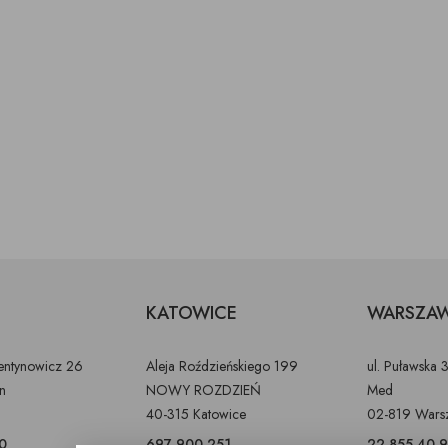
KATOWICE
WARSZA
lentynowicz 26
Aleja Roździeńskiego 199
ul. Puławska 
in
NOWY ROZDZIEŃ
Med
40-315 Katowice
02-819 Wars
0
697 900 251
22 855 40 