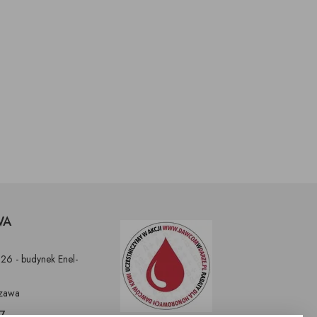
WA
326 - budynek Enel-
zawa
97