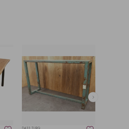
D433 TURQ
SWD FI90/4N/