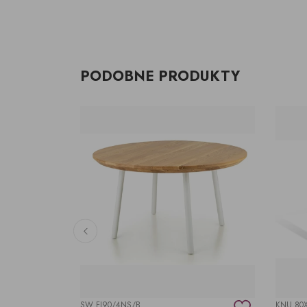
PODOBNE PRODUKTY
SW FI90/4NS/B
KNU 80X