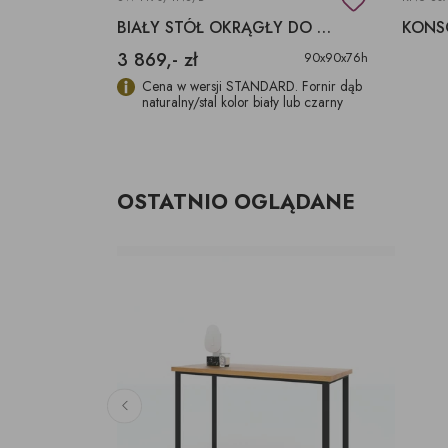
BIURKO 120 CM BLAT DĄB LITY
BIAŁY STÓŁ OKRĄGŁY DO KUCHNI NA WYMIAR
3 869,- zł
120x50x77h
90x90x76h
Cena w wersji STANDARD. Fornir dąb
naturalny/stal kolor biały lub czarny
OSTATNIO OGLĄDANE