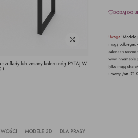
DODAJ DO U
Uwaga!
Modele p
mogą odbiegać w
salonach sprzeda
www.innemeble.pl 
a szuflady lub zmiany koloru nóg PYTAJ W
tylko mają chara
 !
umowy /art. 71 
LIWOŚCI
MODELE 3D
DLA PRASY