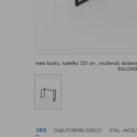
małe biurko, toaletka 120 cm , możliwość dodani
SALONIE
OPIS
DĄB/FORNIR/SZKŁO
STAL -MOŻ