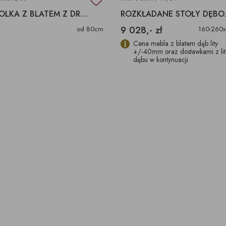
KONSOLKA Z BLATEM Z DREWNA EGZOTYCZNEGO
ROZKŁAD
9 028,- zł
od 80cm
160-260
Cena mebla z blatem dąb lity
+/-40mm oraz dostawkami z li
dębu w kontynuacji