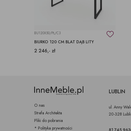
BU120X50/PŁ/C3
BIURKO 120 CM BLAT DĄB LITY
2 246,- zł
LUBLIN
O nas
ul. Anny Wa
Strefa Architekta
20-328 Lubl
Pliki do pobrania
* Polityka prywatności
81 745 963