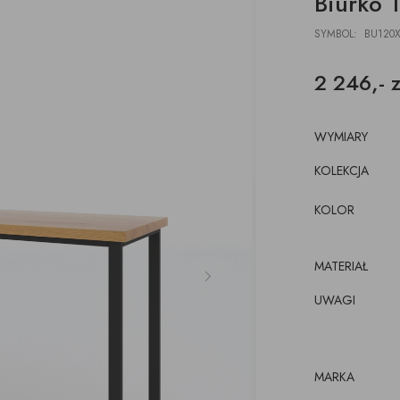
Biurko 1
DESKI
ŁAWKI
PODUSZKI, PLEDY,
AKCESORIA, TORBY,
E
E
POJEMNIKI
DYWANY
TACE
SYMBOL: BU120X
z pojemnikiem
CJE ŚCIENNE,
ŁÓŻKA
WKRÓTCE
kórze
CE
2 246,- z
KI
luźnym wymiennym
cem
WYMIARY
KOLEKCJA
KOLOR
MATERIAŁ
UWAGI
MARKA