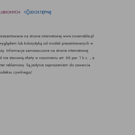
LUBIONYCH
UDOSTĘPNIJ
rezentowane na stronie internetowej www.innemeble.pl
yglądem lub kolorystyką od modeli prezentowanych w
ży. Informacje zamieszczone na stronie internetowej
nie stanowią oferty w rozumieniu art. 66 par. 1 k.c. , a
kter reklamowy. Są jedynie zaproszeniem do zawarcia
Kodeksu cywilnego/.