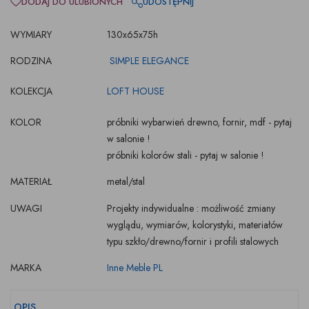
DODAJ DO ULUBIONYCH
UDOSTĘPNIJ
WYMIARY
130x65x75h
RODZINA
SIMPLE ELEGANCE
KOLEKCJA
LOFT HOUSE
KOLOR
próbniki wybarwień drewno, fornir, mdf - pytaj
w salonie !
próbniki kolorów stali - pytaj w salonie !
MATERIAŁ
metal/stal
UWAGI
Projekty indywidualne : możliwość zmiany
wyglądu, wymiarów, kolorystyki, materiałów
typu szkło/drewno/fornir i profili stalowych
MARKA
Inne Meble PL
OPIS