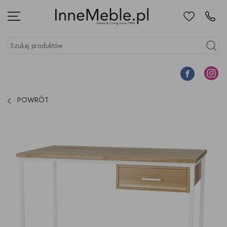
Ulubione
Kontakt
Menu
Szukaj produktów
Szukaj
Facebook
Instagr
POWRÓT