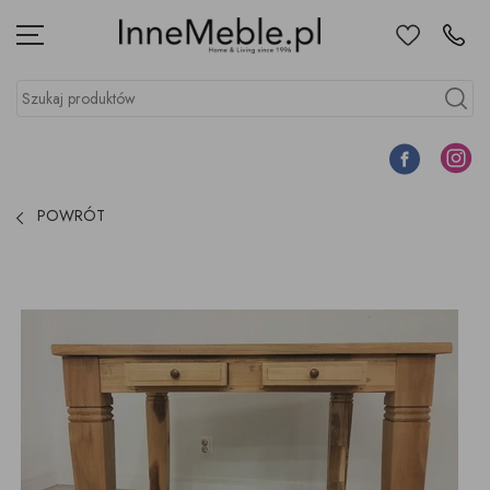
Ulubione
Kontakt
Menu
Szukaj produktów
Szukaj
Facebook
Instagr
POWRÓT