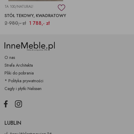
TA 100/NATURAL!
STÓŁ TEKOWY, KWADRATOWY
2 980,- zł
1 788,- zł
O nas
Strefa Architekta
Pliki do pobrania
* Polityka prywatności
Cegły i płytki Nelissen
Facebook
Instagram
LUBLIN
ul. Anny Walentynowicz 26