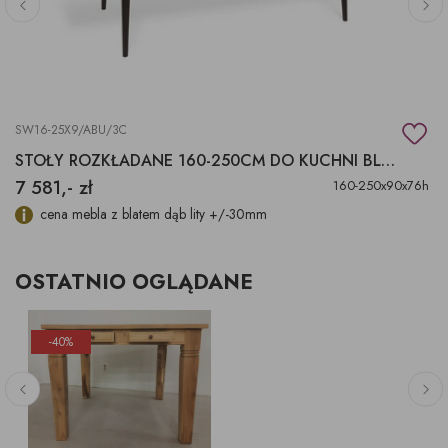
SW16-25X9/ABU/3C
STOŁY ROZKŁADANE 160-250CM DO KUCHNI BLAT DĄB
7 581,- zł
160-250x90x76h
cena mebla z blatem dąb lity +/-30mm
OSTATNIO OGLĄDANE
-40%