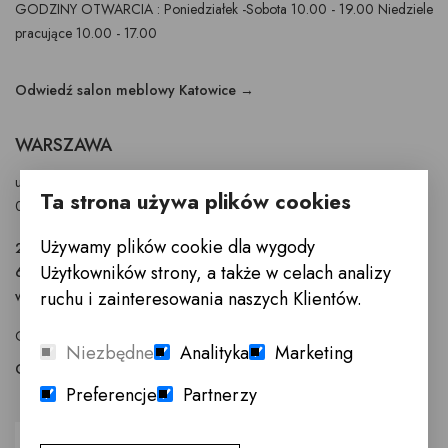
GODZINY OTWARCIA : Poniedziałek -Sobota 10.00 - 19.00 Niedziele
pracujące 10.00 - 17.00
Odwiedź salon meblowy Katowice →
WARSZAWA
ul. Puławska 326 - budynek Enel-Med
Ta strona używa plików cookies
02-819 Warszawa
Używamy plików cookie dla wygody
22 855 40 97
Użytkowników strony, a także w celach analizy
601 777 299
warszawa@innemeble.pl
ruchu i zainteresowania naszych Klientów.
GODZINY OTWARCIA : Poniedziałek -Sobota 10.00 - 18.00
Niezbędne
Analityka
Marketing
Odwiedź salon meblowy Warszawa →
Preferencje
Partnerzy