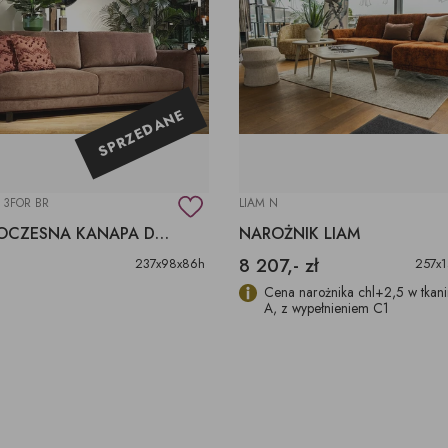
SPRZEDANE
 3FOR BR
LIAM N
NOWOCZESNA KANAPA DO SPANIA, SOFA TIONELL MTI FURNINOVA
NAROŻNIK LIAM
8 207,- zł
237x98x86h
257x
Cena narożnika chl+2,5 w tkanin
A, z wypełnieniem C1