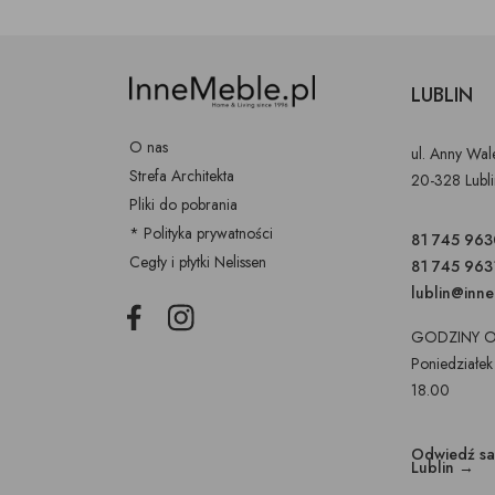
LUBLIN
O nas
ul. Anny Wa
Strefa Architekta
20-328 Lubl
Pliki do pobrania
* Polityka prywatności
81 745 963
Cegły i płytki Nelissen
81 745 963
lublin@inn
Facebook
Instagram
GODZINY O
Poniedziałek
18.00
Odwiedź s
Lublin →