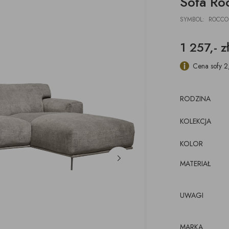
Sofa Ro
DESKI
ŁAWKI
PODUSZKI, PLEDY,
AKCESORIA, TORBY,
E
E
POJEMNIKI
DYWANY
TACE
SYMBOL: ROCCO
z pojemnikiem
CJE ŚCIENNE,
ŁÓŻKA
WKRÓTCE
kórze
CE
1 257,- z
KI
luźnym wymiennym
cem
Cena sofy 2
RODZINA
KOLEKCJA
KOLOR
MATERIAŁ
UWAGI
MARKA