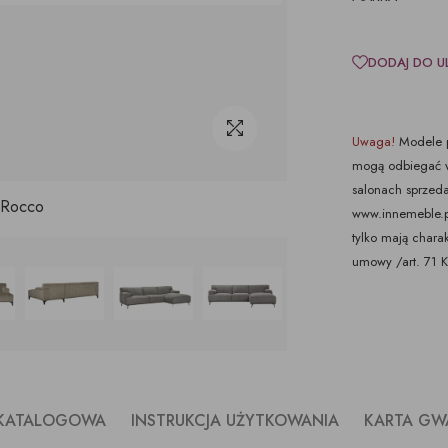
DODAJ DO U
Uwaga!
Modele p
mogą odbiegać w
salonach sprzeda
 Rocco
www.innemeble.pl 
tylko mają chara
umowy /art. 71 
 KATALOGOWA
INSTRUKCJA UŻYTKOWANIA
KARTA GW