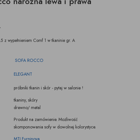
cco narożna lewa i prawa
ŚWIECZKI, LAMPIONY
TKANINY, SKÓRY
pufy na wymiar
ł
,5 z wypełnieniem Comf 1 w tkaninie gr. A
SOFA ROCCO
ELEGANT
próbniki tkanin i skór - pytaj w salonie !
tkaniny, skóry
drewno/ metal
Produkt na zamówienie. Możliwość
skomponowania sofy w dowolnej kolorystyce.
MTI Furninova