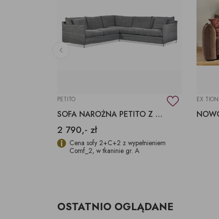
PETITO
EX TION
KANAPA NEW CHOICE Z FUNKCJĄ SPANIA
SOFA NAROŻNA PETITO Z WYMIENNYM POKROWCEM
2 790,- zł
ay, w tkaninie
Cena sofy 2+C+2 z wypełnieniem
Comf_2, w tkaninie gr. A
OSTATNIO OGLĄDANE