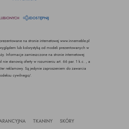
LUBIONYCH
UDOSTĘPNIJ
rezentowane na stronie internetowej www.innemeble.pl
yglądem lub kolorystyką od modeli prezentowanych w
ży. Informacje zamieszczone na stronie internetowej
nie stanowią oferty w rozumieniu art. 66 par. 1 k.c. , a
kter reklamowy. Są jedynie zaproszeniem do zawarcia
Kodeksu cywilnego/.
ARANCYJNA
TKANINY
SKÓRY