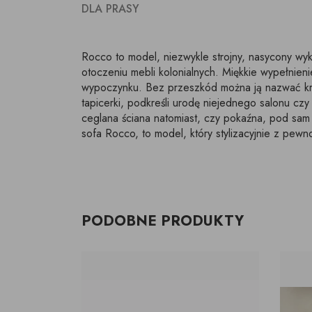
DLA PRASY
Rocco to model, niezwykle strojny, nasycony wyk
otoczeniu mebli kolonialnych. Miękkie wypełnieni
wypoczynku. Bez przeszkód można ją nazwać król
tapicerki, podkreśli urodę niejednego salonu cz
ceglana ściana natomiast, czy pokaźna, pod sam 
sofa Rocco, to model, który stylizacyjnie z pewn
PODOBNE PRODUKTY