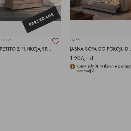
SPRZEDANE
2 SEDAC
ORIZZO
SOFA PETITO Z FUNKCJĄ SPANIA
JASNA SOFA DO POKOJ
1 203,- zł
Cena sofy 3F w tkaninie z grupy
cenowej A