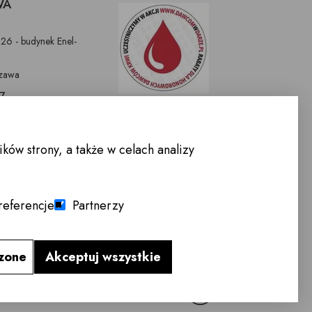
WA
326 - budynek Enel-
zawa
97
9
nnemeble.pl
ów strony, a także w celach analizy
WARCIA :
-Sobota 10.00 -
referencje
Partnerzy
lon meblowy
→
czone
Akceptuj wszystkie