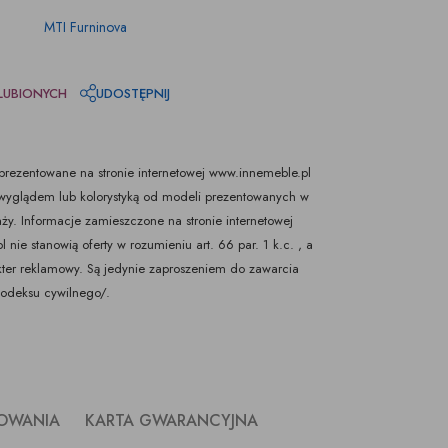
MTI Furninova
LUBIONYCH
UDOSTĘPNIJ
rezentowane na stronie internetowej www.innemeble.pl
yglądem lub kolorystyką od modeli prezentowanych w
ży. Informacje zamieszczone na stronie internetowej
nie stanowią oferty w rozumieniu art. 66 par. 1 k.c. , a
kter reklamowy. Są jedynie zaproszeniem do zawarcia
Kodeksu cywilnego/.
KOWANIA
KARTA GWARANCYJNA