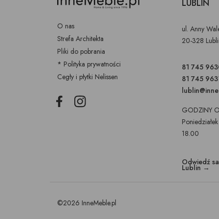
LUBLIN
O nas
ul. Anny Wa
Strefa Architekta
20-328 Lubl
Pliki do pobrania
* Polityka prywatności
81 745 963
Cegły i płytki Nelissen
81 745 963
lublin@inn
Facebook
Instagram
GODZINY O
Poniedziałek
18.00
Odwiedź s
Lublin →
©2026 InneMeble.pl