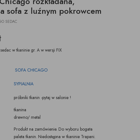
Chicago rozkładana,
ŚWIECZKI, LAMPIONY
TKANINY, SKÓRY
na sofa z luźnym pokrowcem
pufy na wymiar
GO SEDAC
ł
sedac w tkaninie gr. A w wersji FIX
SOFA CHICAGO
SYPIALNIA
próbniki tkanin -pytaj w salonie !
tkanina
drewno/ metal
Produkt na zamówienie. Do wyboru bogata
paleta tkanin. Niedostępna w tkaninie Trapani.