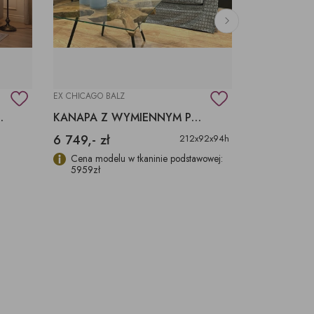
EX CHICAGO BALZ
EXPETITOLUBLI
U DZIENNEGO
KANAPA Z WYMIENNYM POKROWCEM
6 749,- zł
212x92x94h
Cena modelu w tkaninie podstawowej:
5959zł