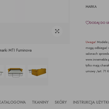
MARKA
DODAJ DO U
Uwaga!
Modele p
mogą odbiegać w
marki MTI Furninova
salonach sprzeda
www.innemeble.pl 
tylko mają chara
umowy /art. 71 
 KATALOGOWA
TKANINY
SKÓRY
INSTRUKCJA UŻYT