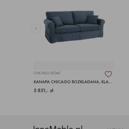
CHICAGO SEDAC
KANAPA CHICAGO ROZKŁADANA, KLASYCZNA SOFA Z LUŹNYM POKROWCEM
5 851,- zł