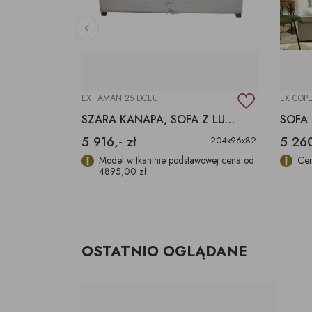
EX FAMAN 25 DCEU
EX COP
KANAPA NEW CHOICE Z FUNKCJĄ SPANIA
SZARA KANAPA, SOFA Z LUŹNYM POKROWCEM
5 916,- zł
5 260
204x96x82
ay, w tkaninie
Model w tkaninie podstawowej cena od :
Cen
4895,00 zł
OSTATNIO OGLĄDANE