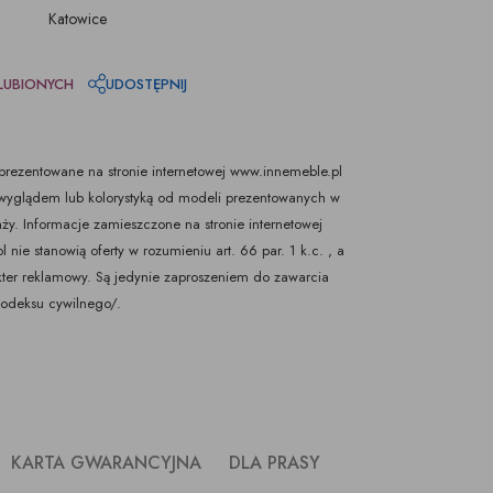
Katowice
LUBIONYCH
UDOSTĘPNIJ
rezentowane na stronie internetowej www.innemeble.pl
yglądem lub kolorystyką od modeli prezentowanych w
ży. Informacje zamieszczone na stronie internetowej
nie stanowią oferty w rozumieniu art. 66 par. 1 k.c. , a
kter reklamowy. Są jedynie zaproszeniem do zawarcia
Kodeksu cywilnego/.
KARTA GWARANCYJNA
DLA PRASY