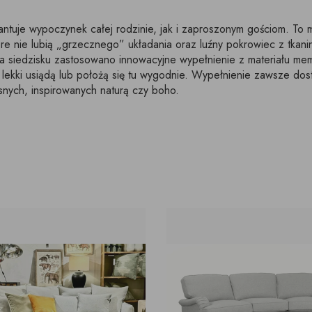
tuje wypoczynek całej rodzinie, jak i zaproszonym gościom. To m
re nie lubią „grzecznego” układania oraz luźny pokrowiec z tkanin
na siedzisku zastosowano innowacyjne wypełnienie z materiału mem
 lekki usiądą lub położą się tu wygodnie. Wypełnienie zawsze dost
nych, inspirowanych naturą czy boho.