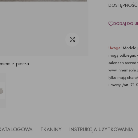
DOSTĘPNOŚĆ
DODAJ DO U
Uwaga!
Modele p
mogą odbiegać w
salonach sprzeda
eniem z pierza
www.innemeble.pl 
tylko mają chara
umowy /art. 71 
 KATALOGOWA
TKANINY
INSTRUKCJA UŻYTKOWANIA