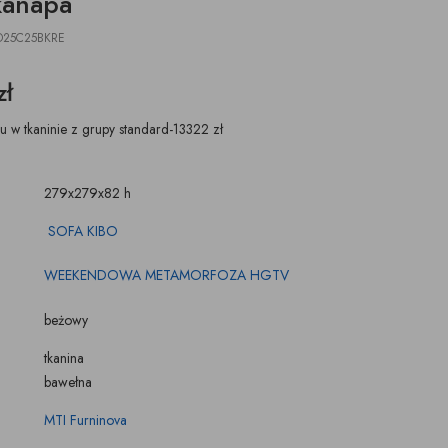
kanapa
ŚWIECZKI, LAMPIONY
TKANINY, SKÓRY
pufy na wymiar
O25C25BKRE
zł
 w tkaninie z grupy standard-13322 zł
279x279x82 h
SOFA KIBO
WEEKENDOWA METAMORFOZA HGTV
beżowy
tkanina
bawełna
MTI Furninova