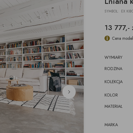
Lniana 
DESKI
ŁAWKI
PODUSZKI, PLEDY,
AKCESORIA, TORBY,
E
E
POJEMNIKI
DYWANY
TACE
SYMBOL: EX KIB
z pojemnikiem
CJE ŚCIENNE,
ŁÓŻKA
WKRÓTCE
kórze
CE
13 777,- 
KI
luźnym wymiennym
cem
Cena modelu
WYMIARY
RODZINA
KOLEKCJA
KOLOR
MATERIAŁ
MARKA