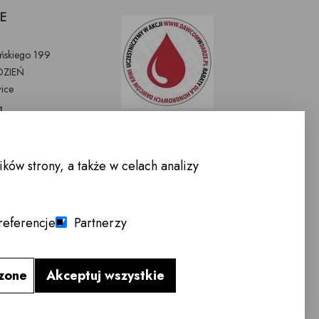
E
eńskiego 199
ZIEŃ
ice
1
nemeble.pl
WARCIA :
ów strony, a także w celach analizy
-Sobota 10.00 -
le pracujące
referencje
Partnerzy
lon meblowy
czone
Akceptuj wszystkie