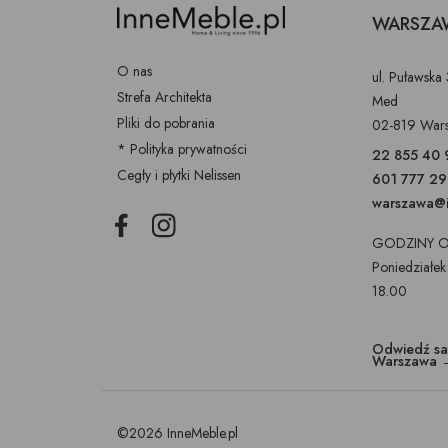
WARSZA
O nas
ul. Puławska
Strefa Architekta
Med
Pliki do pobrania
02-819 War
* Polityka prywatności
22 855 40 
Cegły i płytki Nelissen
601 777 2
warszawa@i
Facebook
Instagram
GODZINY O
Poniedziałek
18.00
Odwiedź s
Warszawa 
©2026 InneMeble.pl