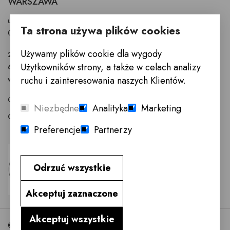
WARSZAWA
ul. Puławska 326 - budynek Enel-Med
Ta strona używa plików cookies
02-819 Warszawa
Używamy plików cookie dla wygody
22 855 40 97
Użytkowników strony, a także w celach analizy
601 777 299
warszawa@innemeble.pl
ruchu i zainteresowania naszych Klientów.
GODZINY OTWARCIA : Poniedziałek -Sobota 10.00 - 18.00
Niezbędne
Analityka
Marketing
Odwiedź salon meblowy Warszawa →
Preferencje
Partnerzy
Odrzuć wszystkie
Akceptuj zaznaczone
Akceptuj wszystkie
©2026 InneMeble.pl