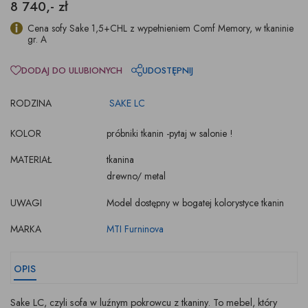
8 740,- zł
Cena sofy Sake 1,5+CHL z wypełnieniem Comf Memory, w tkaninie
gr. A
DODAJ DO ULUBIONYCH
UDOSTĘPNIJ
RODZINA
SAKE LC
KOLOR
próbniki tkanin -pytaj w salonie !
MATERIAŁ
tkanina
drewno/ metal
UWAGI
Model dostępny w bogatej kolorystyce tkanin
MARKA
MTI Furninova
OPIS
Sake LC, czyli sofa w luźnym pokrowcu z tkaniny. To mebel, który