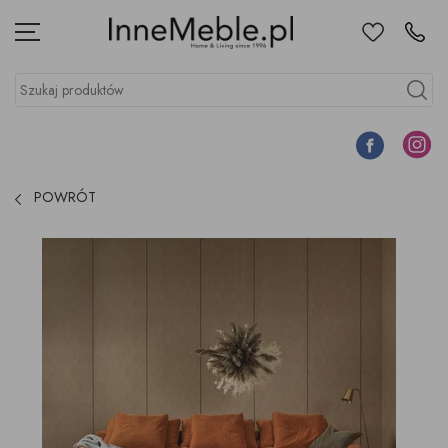
Ulubione
Kontakt
Menu
Szukaj produktów
Szukaj
Facebook
Instagr
POWRÓT