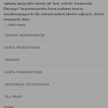
najlepiej opiszą takie wartości jak: bunt, wolność, kreatywność.
Dlaczego? Bezpretensjonalna forma
podstawy stwarza
niezo
bowiązujące tło dla czterech poduch (dwóch większych, dwóch
mniejszych), które
...
czytaj więcej
CENNIK I KONFIGURACJE
KARTA PRODUKTOWA
TKANINY
KARTA GWARANCYJNA
INSTRUKCJA UŻYTKOWANIA
DLA PRASY
Uwaga!