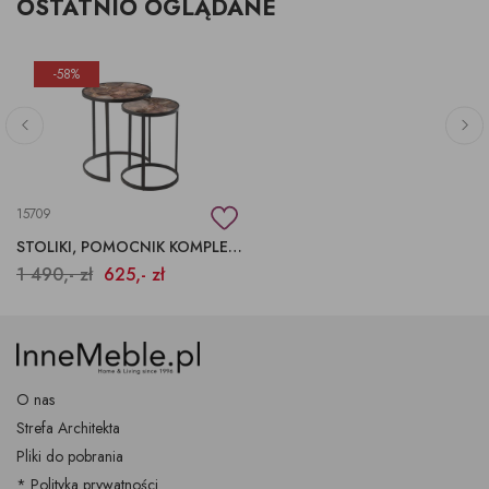
OSTATNIO OGLĄDANE
-58%
15709
STOLIKI, POMOCNIK KOMPLET 2 SZT.
1 490,- zł
625,- zł
O nas
Strefa Architekta
Pliki do pobrania
* Polityka prywatności