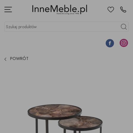
Ulubione
Kontakt
Menu
Szukaj produktów
Szukaj
Facebook
Instagr
POWRÓT