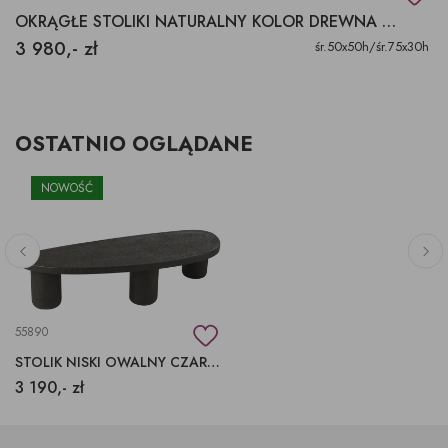
OKRĄGŁE STOLIKI NATURALNY KOLOR DREWNA KOMPLET
3 980,- zł
śr.50x50h/śr.75x30h
OSTATNIO OGLĄDANE
NOWOŚĆ
55890
STOLIK NISKI OWALNY CZARNY 160CM, STOLIK PODŁUŻNY
3 190,- zł