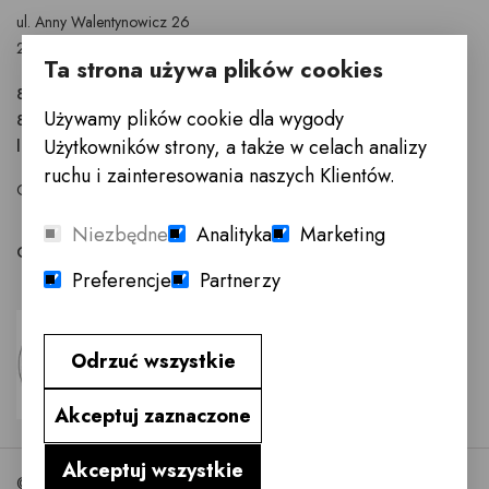
ul. Anny Walentynowicz 26
20-328 Lublin
Ta strona używa plików cookies
81 745 9630
Używamy plików cookie dla wygody
81 745 9631
Użytkowników strony, a także w celach analizy
lublin@innemeble.pl
ruchu i zainteresowania naszych Klientów.
GODZINY OTWARCIA : Poniedziałek - Sobota 10.00 - 18.00
Niezbędne
Analityka
Marketing
Odwiedź salon meblowy Lublin →
Preferencje
Partnerzy
Odrzuć wszystkie
Akceptuj zaznaczone
Akceptuj wszystkie
©2026 InneMeble.pl