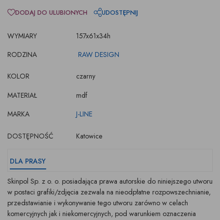
DODAJ DO ULUBIONYCH
UDOSTĘPNIJ
WYMIARY
157x61x34h
RODZINA
RAW DESIGN
KOLOR
czarny
MATERIAŁ
mdf
MARKA
J-LINE
DOSTĘPNOŚĆ
Katowice
DLA PRASY
Skinpol Sp. z o. o. posiadająca prawa autorskie do niniejszego utworu
w postaci grafiki/zdjęcia zezwala na nieodpłatne rozpowszechnianie,
przedstawianie i wykonywanie tego utworu zarówno w celach
komercyjnych jak i niekomercyjnych, pod warunkiem oznaczenia