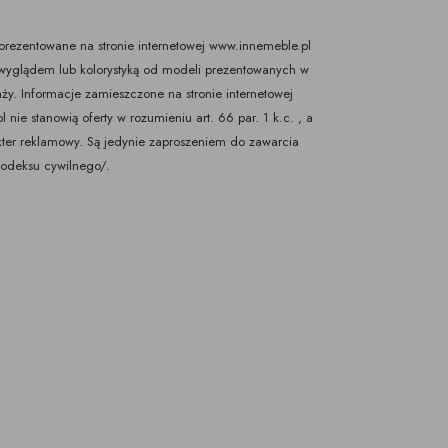
rezentowane na stronie internetowej www.innemeble.pl
yglądem lub kolorystyką od modeli prezentowanych w
ży. Informacje zamieszczone na stronie internetowej
nie stanowią oferty w rozumieniu art. 66 par. 1 k.c. , a
kter reklamowy. Są jedynie zaproszeniem do zawarcia
Kodeksu cywilnego/.