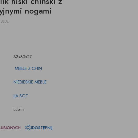
lik niski chiński z
ŚWIECZKI, LAMPIONY
TKANINY, SKÓRY
yjnymi nogami
pufy na wymiar
.BLUE
33x33x27
MEBLE Z CHIN
NIEBIESKIE MEBLE
JIA BOT
Lublin
LUBIONYCH
UDOSTĘPNIJ