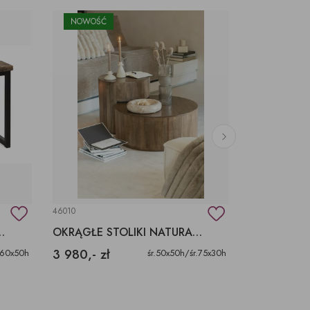
NOWOŚĆ
46010
40795
KA NAONA STARE DREWNO
OKRĄGŁE STOLIKI NATURALNY KOLOR DREWNA KOMPLET
3 980,- zł
2 190,- zł
60x50h
śr.50x50h/śr.75x30h