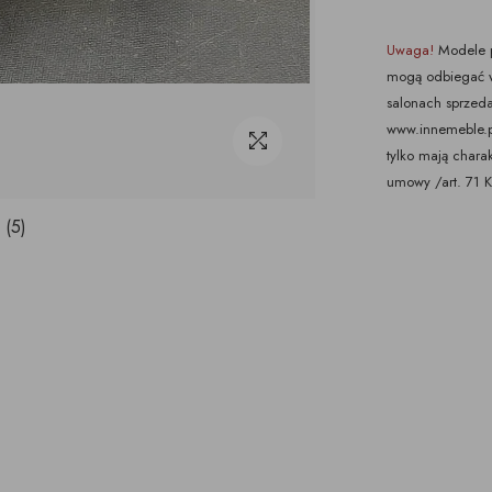
Uwaga!
Modele p
mogą odbiegać w
salonach sprzeda
www.innemeble.pl 
tylko mają chara
umowy /art. 71 
 (5)