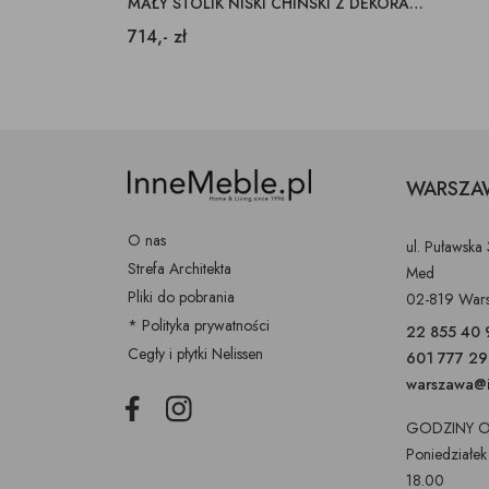
MAŁY STOLIK NISKI CHIŃSKI Z DEKORACYJNYMI NOGAMI
714,- zł
WARSZA
O nas
ul. Puławska
Strefa Architekta
Med
Pliki do pobrania
02-819 War
* Polityka prywatności
22 855 40 
Cegły i płytki Nelissen
601 777 2
warszawa@i
Facebook
Instagram
GODZINY O
Poniedziałek
18.00