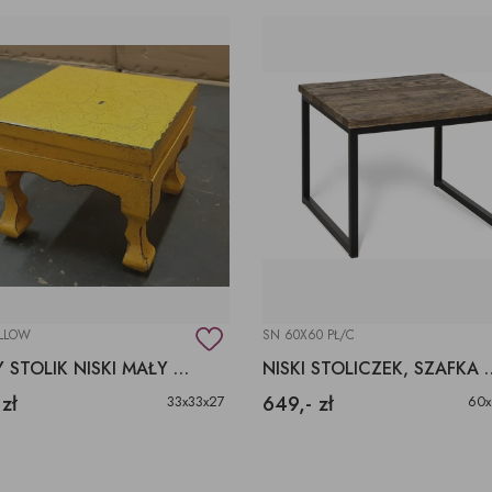
ELLOW
SN 60X60 PŁ/C
ŻÓŁTY STOLIK NISKI MAŁY CHIŃSKI
NISKI STOLICZEK, SZAF
 zł
649,- zł
33x33x27
60x