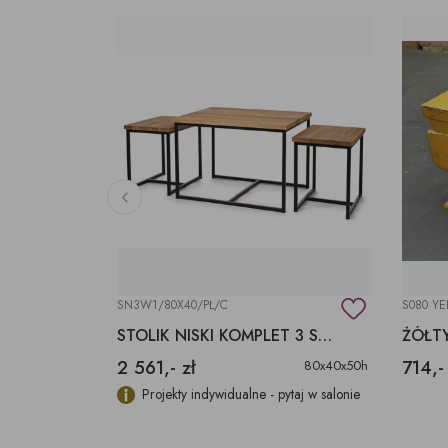
SN3W1/80X40/PŁ/C
S080 Y
MAŁY STOLIK NISKI CHIŃSKI Z DEKORACYJNYMI NOGAMI
STOLIK NISKI KOMPLET 3 SZTUKI
2 561,- zł
714,-
33x33x27
80x40x50h
Projekty indywidualne - pytaj w salonie