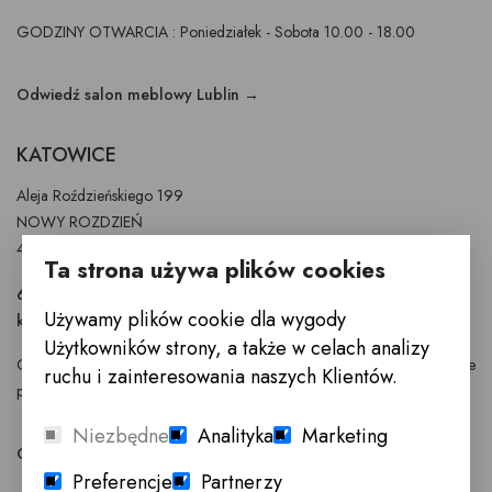
GODZINY OTWARCIA : Poniedziałek - Sobota 10.00 - 18.00
Odwiedź salon meblowy Lublin →
KATOWICE
Aleja Roździeńskiego 199
NOWY ROZDZIEŃ
40-315 Katowice
Ta strona używa plików cookies
697 900 251
Używamy plików cookie dla wygody
katowice@innemeble.pl
Użytkowników strony, a także w celach analizy
GODZINY OTWARCIA : Poniedziałek -Sobota 10.00 - 19.00 Niedziele
ruchu i zainteresowania naszych Klientów.
pracujące 10.00 - 17.00
Niezbędne
Analityka
Marketing
Odwiedź salon meblowy Katowice →
Preferencje
Partnerzy