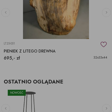
LT25-051
PIENIEK Z LITEGO DREWNA
695,- zł
32x33x44
OSTATNIO OGLĄDANE
NOWOŚĆ