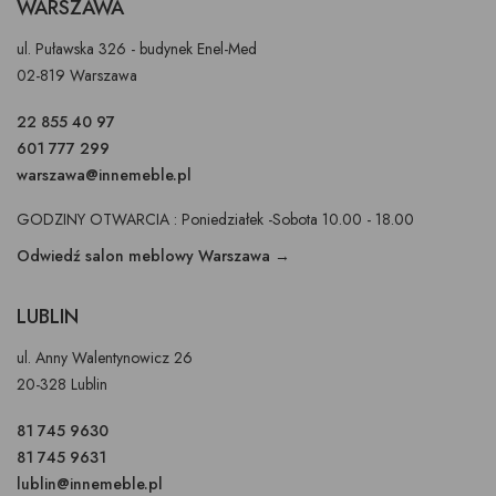
WARSZAWA
ul. Puławska 326 - budynek Enel-Med
02-819 Warszawa
22 855 40 97
601 777 299
warszawa@innemeble.pl
GODZINY OTWARCIA : Poniedziałek -Sobota 10.00 - 18.00
Odwiedź salon meblowy Warszawa →
LUBLIN
ul. Anny Walentynowicz 26
20-328 Lublin
81 745 9630
81 745 9631
lublin@innemeble.pl