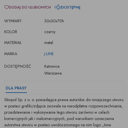
DODAJ DO ULUBIONYCH
UDOSTĘPNIJ
WYMIARY
30x30x70h
KOLOR
czarny
MATERIAŁ
metal
MARKA
J-LINE
DOSTĘPNOŚĆ
Katowice
Warszawa
DLA PRASY
Skinpol Sp. z o. o. posiadająca prawa autorskie do niniejszego utworu
w postaci grafiki/zdjęcia zezwala na nieodpłatne rozpowszechnianie,
przedstawianie i wykonywanie tego utworu zarówno w celach
komercyjnych jak i niekomercyjnych, pod warunkiem oznaczenia
autorstwa utworu w postaci uwidocznionego na nim logo „Inne