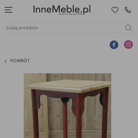
Ulubione
Kontakt
Menu
Szukaj produktów
Szukaj
Facebook
Instagr
POWRÓT