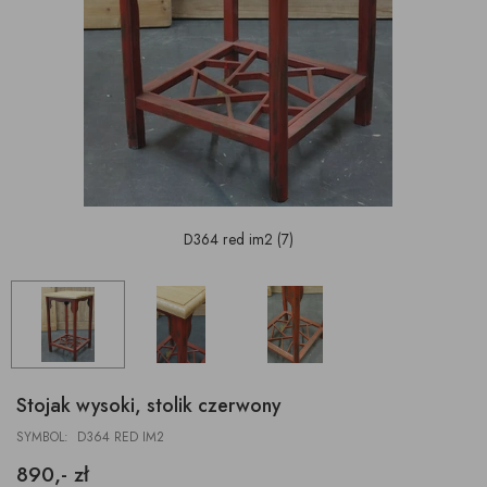
D364 red im2 (7)
Stojak wysoki, stolik czerwony
SYMBOL: D364 RED IM2
890,- zł