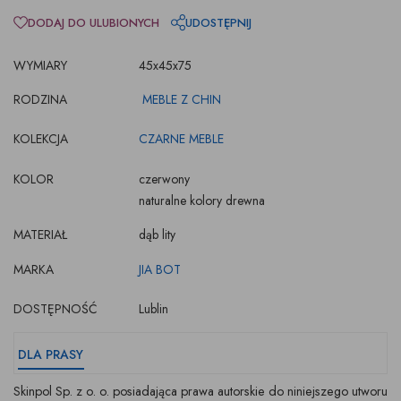
DODAJ DO ULUBIONYCH
UDOSTĘPNIJ
WYMIARY
45x45x75
RODZINA
MEBLE Z CHIN
KOLEKCJA
CZARNE MEBLE
KOLOR
czerwony
naturalne kolory drewna
MATERIAŁ
dąb lity
MARKA
JIA BOT
DOSTĘPNOŚĆ
Lublin
DLA PRASY
Skinpol Sp. z o. o. posiadająca prawa autorskie do niniejszego utworu