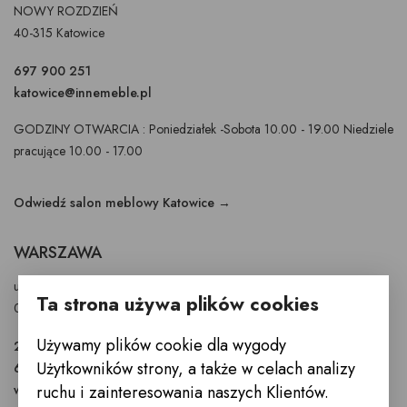
NOWY ROZDZIEŃ
40-315 Katowice
697 900 251
katowice@innemeble.pl
GODZINY OTWARCIA : Poniedziałek -Sobota 10.00 - 19.00 Niedziele
pracujące 10.00 - 17.00
Odwiedź salon meblowy Katowice →
WARSZAWA
ul. Puławska 326 - budynek Enel-Med
Ta strona używa plików cookies
02-819 Warszawa
Używamy plików cookie dla wygody
22 855 40 97
Użytkowników strony, a także w celach analizy
601 777 299
ruchu i zainteresowania naszych Klientów.
warszawa@innemeble.pl