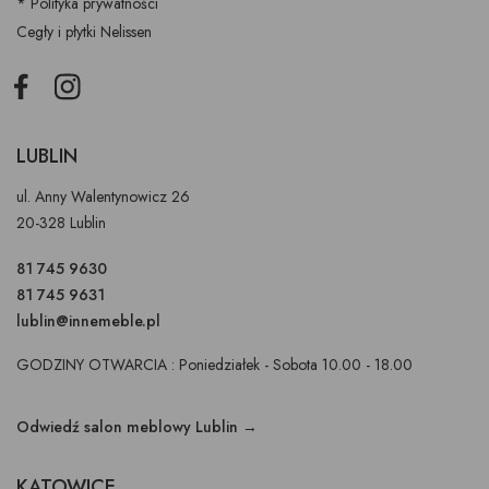
* Polityka prywatności
Cegły i płytki Nelissen
Facebook
Instagram
LUBLIN
ul. Anny Walentynowicz 26
20-328 Lublin
81 745 9630
81 745 9631
lublin@innemeble.pl
GODZINY OTWARCIA : Poniedziałek - Sobota 10.00 - 18.00
Odwiedź salon meblowy Lublin →
KATOWICE