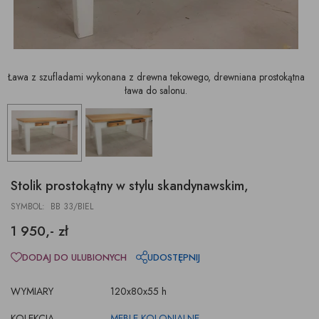
Ława z szufladami wykonana z drewna tekowego, drewniana prostokątna
ława do salonu.
Stolik prostokątny w stylu skandynawskim,
SYMBOL: BB 33/BIEL
1 950,- zł
DODAJ DO ULUBIONYCH
UDOSTĘPNIJ
WYMIARY
120x80x55 h
KOLEKCJA
MEBLE KOLONIALNE