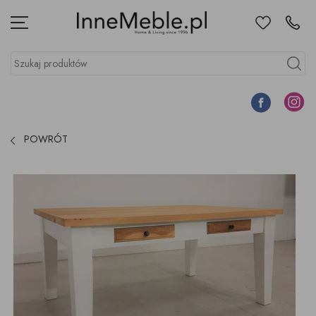
Ulubione
Kontakt
Menu
Szukaj produktów
Szukaj
Facebook
Instagr
POWRÓT