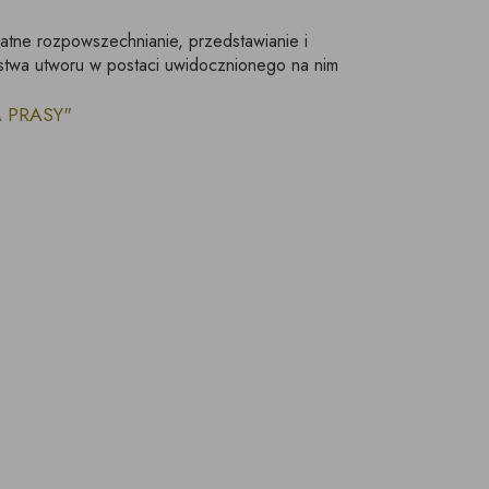
łatne rozpowszechnianie, przedstawianie i
stwa utworu w postaci uwidocznionego na nim
LA PRASY"