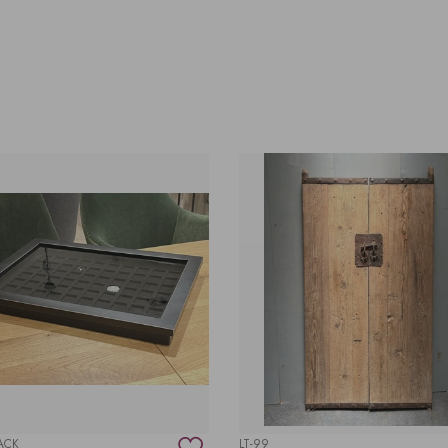
ACK
LT-99