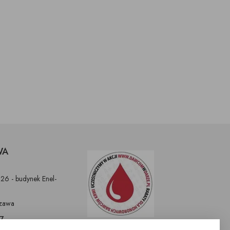
WA
326 - budynek Enel-
zawa
97