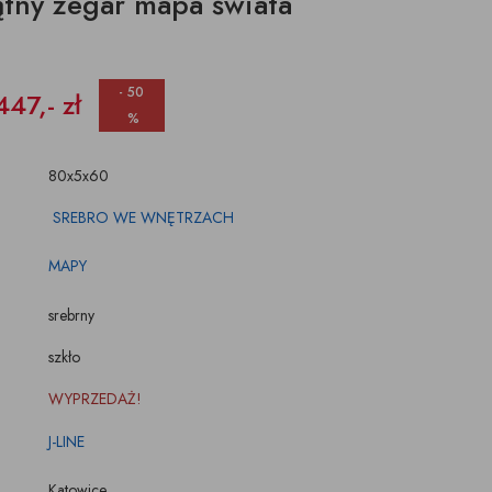
ątny zegar mapa świata
ŚWIECZKI, LAMPIONY
TKANINY, SKÓRY
pufy na wymiar
- 50
447,- zł
%
80x5x60
SREBRO WE WNĘTRZACH
MAPY
srebrny
szkło
WYPRZEDAŻ!
J-LINE
Katowice