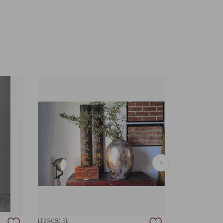
LT25-050 BL
91196