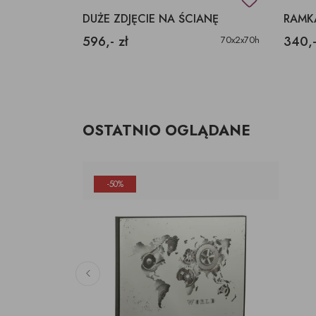
PROSTOKĄTNY ZEGAR MAPA ŚWIATA
DUŻE ZDJĘCIE NA ŚCIANĘ
596,- zł
340,-
80x5x60
70x2x70h
OSTATNIO OGLĄDANE
-50%