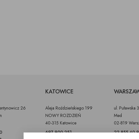
KATOWICE
WARSZA
lentynowicz 26
Aleja Roździeńskiego 199
ul. Puławska 
in
NOWY ROZDZIEŃ
Med
40-315 Katowice
02-819 Wars
0
697 900 251
22 855 40 