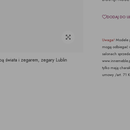
DODAJ DO U
Uwaga!
Modele p
mogą odbiegać w
salonach sprzeda
pą świata i zegarem, zegary Lublin
www.innemeble.pl 
tylko mają chara
umowy /art. 71 