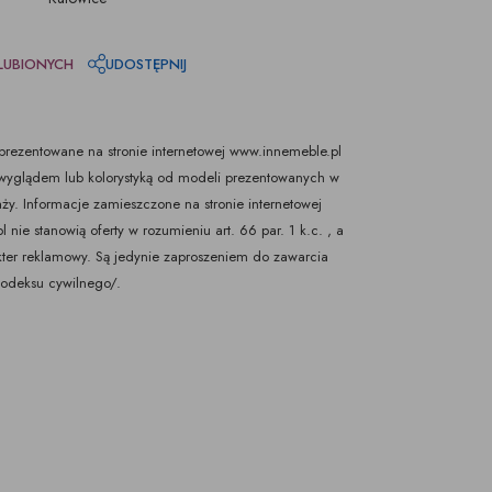
LUBIONYCH
UDOSTĘPNIJ
rezentowane na stronie internetowej www.innemeble.pl
yglądem lub kolorystyką od modeli prezentowanych w
ży. Informacje zamieszczone na stronie internetowej
nie stanowią oferty w rozumieniu art. 66 par. 1 k.c. , a
kter reklamowy. Są jedynie zaproszeniem do zawarcia
Kodeksu cywilnego/.