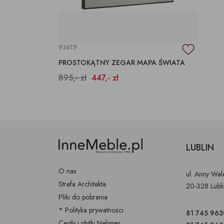
93415!
PROSTOKĄTNY ZEGAR MAPA ŚWIATA
895,- zł
447,- zł
LUBLIN
O nas
ul. Anny Wa
Strefa Architekta
20-328 Lubl
Pliki do pobrania
* Polityka prywatności
81 745 963
Cegły i płytki Nelissen