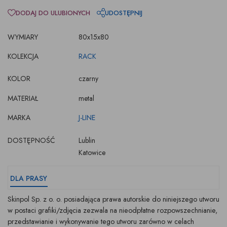
DODAJ DO ULUBIONYCH
UDOSTĘPNIJ
WYMIARY
80x15x80
KOLEKCJA
RACK
KOLOR
czarny
MATERIAŁ
metal
MARKA
J-LINE
DOSTĘPNOŚĆ
Lublin
Katowice
DLA PRASY
Skinpol Sp. z o. o. posiadająca prawa autorskie do niniejszego utworu
w postaci grafiki/zdjęcia zezwala na nieodpłatne rozpowszechnianie,
przedstawianie i wykonywanie tego utworu zarówno w celach