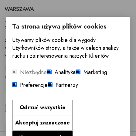
WARSZAWA
ul. Puławska 326 - budynek Enel-Med
Ta strona używa plików cookies
02-819 Warszawa
Używamy plików cookie dla wygody
22 855 40 97
Użytkowników strony, a także w celach analizy
601 777 299
warszawa@innemeble.pl
ruchu i zainteresowania naszych Klientów.
GODZINY OTWARCIA : Poniedziałek -Sobota 10.00 - 18.00
Niezbędne
Analityka
Marketing
Odwiedź salon meblowy Warszawa →
Preferencje
Partnerzy
Odrzuć wszystkie
Akceptuj zaznaczone