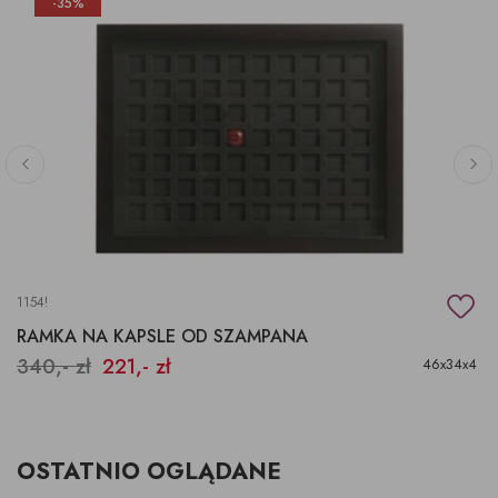
-35%
1154!
RAMKA NA KAPSLE OD SZAMPANA
340,- zł
221,- zł
46x34x4
OSTATNIO OGLĄDANE