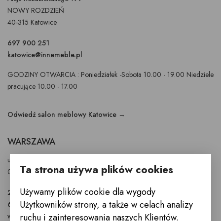
NOWY ROZDZIEŃ
40-315 Katowice
697 900 251
katowice@innemeble.pl
GODZINY OTWARCIA : Poniedziałek -Sobota 10.00 - 19.00 Niedziele
pracujące 10.00 - 17.00
Odwiedź salon meblowy Katowice →
WARSZAWA
ul. Puławska 326 - budynek Enel-Med
Ta strona używa plików cookies
02-819 Warszawa
Używamy plików cookie dla wygody
22 855 40 97
Użytkowników strony, a także w celach analizy
601 777 299
warszawa@innemeble.pl
ruchu i zainteresowania naszych Klientów.