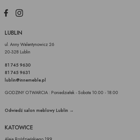
Facebook
Instagram
LUBLIN
ul. Anny Walentynowicz 26
20-328 Lublin
81 745 9630
81 745 9631
lublin@innemeble.pl
GODZINY OTWARCIA : Poniedziałek - Sobota 10.00 - 18.00
Odwiedź salon meblowy Lublin →
KATOWICE
Aleja Roździeńskiego 199