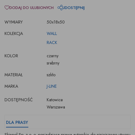
DODAJ DO ULUBIONYCH
UDOSTĘPNIJ
WYMIARY
50x18x50
KOLEKCJA
WALL
RACK
KOLOR
czarny
srebrny
MATERIAŁ
szkło
MARKA
J-LINE
DOSTĘPNOŚĆ
Katowice
Warszawa
DLA PRASY
Skinpol Sp. z o. o. posiadająca prawa autorskie do niniejszego utworu