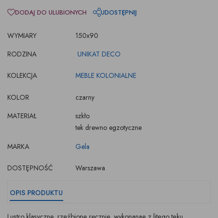
DODAJ DO ULUBIONYCH
UDOSTĘPNIJ
WYMIARY
150x90
RODZINA
UNIKAT DECO
KOLEKCJA
MEBLE KOLONIALNE
KOLOR
czarny
MATERIAŁ
szkło
tek drewno egzotyczne
MARKA
Gela
DOSTĘPNOŚĆ
Warszawa
OPIS PRODUKTU
Lustro klasyczne, rzeźbione ręcznie, wykonanae z litego teku .