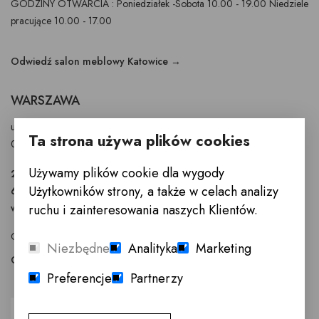
GODZINY OTWARCIA : Poniedziałek -Sobota 10.00 - 19.00 Niedziele
pracujące 10.00 - 17.00
Odwiedź salon meblowy Katowice →
WARSZAWA
ul. Puławska 326 - budynek Enel-Med
Ta strona używa plików cookies
02-819 Warszawa
Używamy plików cookie dla wygody
22 855 40 97
Użytkowników strony, a także w celach analizy
601 777 299
warszawa@innemeble.pl
ruchu i zainteresowania naszych Klientów.
GODZINY OTWARCIA : Poniedziałek -Sobota 10.00 - 18.00
Niezbędne
Analityka
Marketing
Odwiedź salon meblowy Warszawa →
Preferencje
Partnerzy