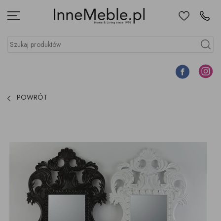
Ulubione
Kontakt
Menu
Szukaj produktów
Szukaj
Facebook
Instagr
POWRÓT