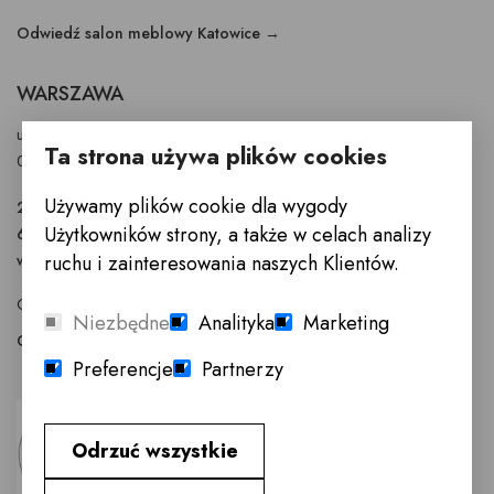
Odwiedź salon meblowy Katowice →
WARSZAWA
ul. Puławska 326 - budynek Enel-Med
Ta strona używa plików cookies
02-819 Warszawa
Używamy plików cookie dla wygody
22 855 40 97
Użytkowników strony, a także w celach analizy
601 777 299
warszawa@innemeble.pl
ruchu i zainteresowania naszych Klientów.
GODZINY OTWARCIA : Poniedziałek -Sobota 10.00 - 18.00
Niezbędne
Analityka
Marketing
Odwiedź salon meblowy Warszawa →
Preferencje
Partnerzy
Odrzuć wszystkie