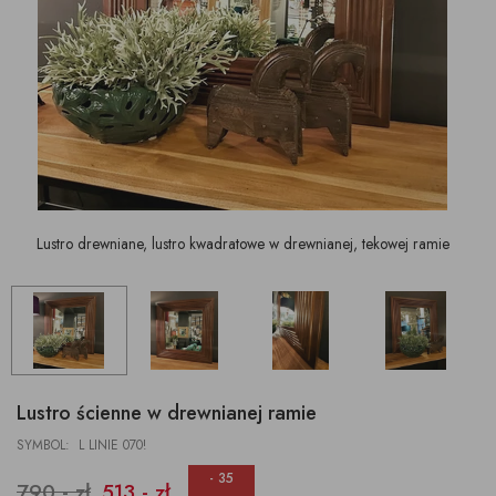
Lustro drewniane, lustro kwadratowe w drewnianej, tekowej ramie
Lustro ścienne w drewnianej ramie
SYMBOL: L LINIE 070!
- 35
790,- zł
513,- zł