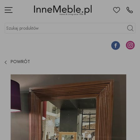
Ulubione
Kontakt
Menu
Szukaj produktów
Szukaj
Facebook
Instagr
POWRÓT