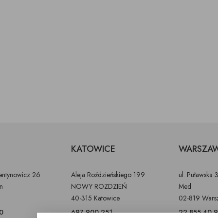
KATOWICE
WARSZA
lentynowicz 26
Aleja Roździeńskiego 199
ul. Puławska 
in
NOWY ROZDZIEŃ
Med
40-315 Katowice
02-819 Wars
0
697 900 251
22 855 40 