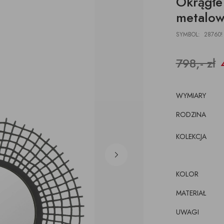
Okrągłe
DESKI
ŁAWKI
PODUSZKI, PLEDY,
AKCESORIA, TORBY,
E
E
POJEMNIKI
metalow
DYWANY
TACE
z pojemnikiem
CJE ŚCIENNE,
ŁÓŻKA
WKRÓTCE
SYMBOL: 28760!
kórze
CE
KI
luźnym wymiennym
cem
798,- zł
WYMIARY
RODZINA
KOLEKCJA
KOLOR
MATERIAŁ
UWAGI