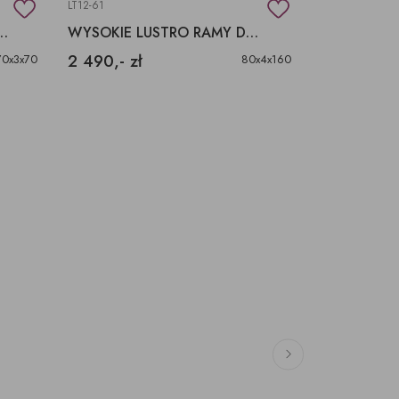
LT12-61
25575
E, RAMA Z TEKSTURĄ TKANINY
WYSOKIE LUSTRO RAMY DREWNO POSTARZANE
2 490,- zł
1 290,- zł
70x3x70
80x4x160