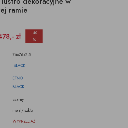
 lustro dekoracyjne w
ŚWIECZKI, LAMPIONY
TKANINY, SKÓRY
ej ramie
pufy na wymiar
- 40
478,- zł
%
76x76x2,5
BLACK
ETNO
BLACK
czarny
metal/ szkło
WYPRZEDAŻ!