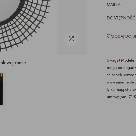
MARKA
DOSTĘPNOŚĆ
DODAJ DO U
Uwaga!
Modele p
alowej ramie.
mogą odbiegać w
salonach sprzeda
www.innemeble.pl 
tylko mają chara
umowy /art. 71 