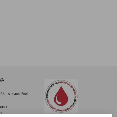
WA
326 - budynek Enel-
zawa
97