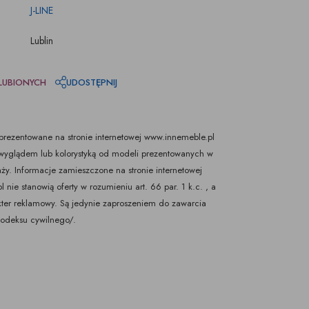
J-LINE
Lublin
LUBIONYCH
UDOSTĘPNIJ
rezentowane na stronie internetowej www.innemeble.pl
yglądem lub kolorystyką od modeli prezentowanych w
ży. Informacje zamieszczone na stronie internetowej
nie stanowią oferty w rozumieniu art. 66 par. 1 k.c. , a
kter reklamowy. Są jedynie zaproszeniem do zawarcia
Kodeksu cywilnego/.