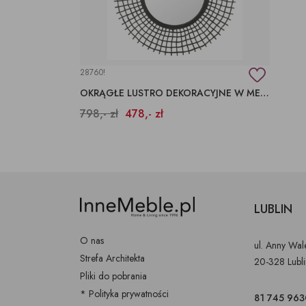
28760!
OKRĄGŁE LUSTRO DEKORACYJNE W METALOWEJ RAMIE
798,- zł
478,- zł
LUBLIN
O nas
ul. Anny Wa
Strefa Architekta
20-328 Lubl
Pliki do pobrania
* Polityka prywatności
81 745 963