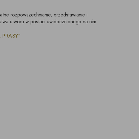
łatne rozpowszechnianie, przedstawianie i
stwa utworu w postaci uwidocznionego na nim
LA PRASY"