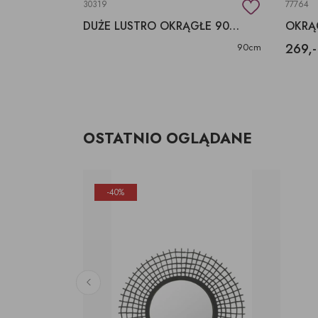
30319
77764
OKRĄGŁE LUSTRO DEKORACYJNE W METALOWEJ RAMIE
DUŻE LUSTRO OKRĄGŁE 90 CM
269,-
76x76x2,5
90cm
OSTATNIO OGLĄDANE
-40%