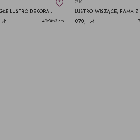
7710
OKRĄGŁE LUSTRO DEKORACYJNE ZE ZŁOTYMI NAPISAMI
LUSTRO WISZĄC
 zł
979,- zł
49x38x3 cm