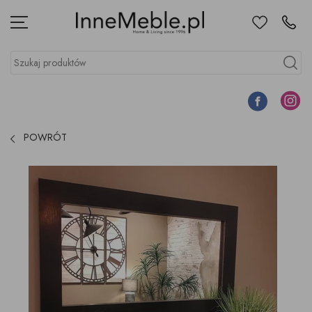
Ulubione
Kontakt
Menu
Szukaj produktów
Szukaj
Facebook
Instagr
POWRÓT