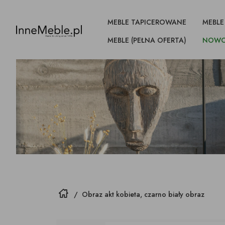
MEBLE TAPICEROWANE
MEBLE
MEBLE (PEŁNA OFERTA)
NOWO
WSZYSTKIE
WSZYSTKIE
WSZYSTKIE
WSZYSTKIE
WSZYSTKIE
WSZYSTKIE
PRODUKTY
PRODUKTY
PRODUKTY
PRODUKTY
PRODUKTY
PRODUKTY
SOFY
STOŁY, BIURKA
KOMODY, SZAFKI,
LAMPY WISZĄCE
ZEGARY
STOŁY, BIURKA
KANAPY Z FUNKCJĄ
STOLIKI NISKIE,
STOŁY, BIURKA
LAMPY STOŁOWE
FIGURKI, RZEŹBY
STOLIKI NISKIE,
SOFY, 
KOMODY
STOLIKI
REFLEK
DEKORA
KOMODY
SŁUPKI
DO SPANIA
POMOCNIKI
POMOCNIKI
MODU
SŁUPKI
POMOC
OBRAZ
SŁUPKI
sofy w skórze
stoły nierozkładane
stoły rozkładane
stoły okrągłe/owalne
szafki rtv, komody pod tv
LAMPY PRZYSUFITOWE
kanapy z pojemnikiem
stoliki okrągłe i owalne
LAMPY ZEWNĘTRZNE
stoliki okrągłe i owalne
sofy w s
szafki r
stoliki o
ABAŻU
szafki r
sofy z luźnym wymiennym
stoły okrągłe/owalne
stoły nierozkładane
biurka z szufladami
PODUSZKI, PLEDY,
PUFY, ŁAWKI
SKRZYN
pokrowcem
sofy z luźnym wymiennym
sofy z 
stoliki niskie z szufladami
stoliki niskie z szufladami
stoliki n
stoły rozkładane
stoły okrągłe/owalne
Strona główna
DYWANY
POJEMN
/
Obraz akt kobieta, czarno biały obraz
pokrowcem
pokrow
kanapy z pojemnikiem
stoliki niskie z półką
stoliki niskie z półką
stoliki n
biurka z szufladami
biurka z szufladami
pufy na wymiar
sofy z zagłówkiem
sofy z 
sofy z zagłówkiem
SKRZYNIE, KOSZE,
BIBLIOTEKI, WITRYNY
STARE
PUFY, ŁAWKI
FOTELE
PÓŁKI WISZĄCE,
KRZESŁA
HOKERY
HOKERY
TKANINY, SKÓRY
WKRÓTCE