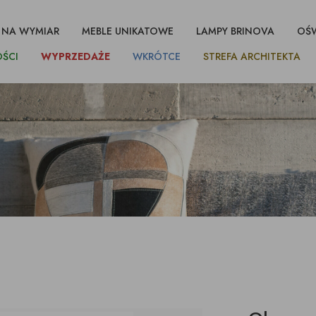
 NA WYMIAR
MEBLE UNIKATOWE
LAMPY BRINOVA
OŚW
ŚCI
WYPRZEDAŻE
WKRÓTCE
STREFA ARCHITEKTA
MEBLE (PEŁNA OFERTA)
MEBLE TAPICEROWANE
MEBLE UNIKATOWE
MEBLE NA WYMIAR
OŚWIETLENIE
DEKORACJE
KANAPY
, SZAFKI,
 NISKIE,
TORY
CJE ŚCIENNE,
, SZAFKI,
KANAPY NAROŻNE
SZAFKI I STOLIKI
KONSOLKI, TOALETKI
LAMPY PODŁOGOWE
WAZONY, DONICZKI,
SZAFKI I STOLIKI
KRZESŁA
KONSOLKI, TOALET
STARE DRZWI CHIN
KINKIETY
LUSTRA
KONSOLKI, TOALET
ŁOWE
NIKI
KI
NOCNE
OSŁONKI
NOCNE
TYBET, INDIE
kanapy z pojemnikiem
krzesła obrotowe
kórze
tv, komody pod tv
krągłe i owalne
RY
tv, komody pod tv
LAMPY BRINOVA
sofy w skórze
IE, KOSZE,
MISY, TALERZE,
ŚWIECZNIKI,
luźnym wymiennym
iskie z szufladami
sofy z luźnym wymiennym
IKI
PODKŁADKI, TACE
ŚWIECZKI, LAMPIO
cem
pokrowcem
iskie z półką
zagłówkiem
sofy z zagłówkiem
 DREWNO,
LUSTRA
FIGURKI, RZEŹBY
, STOŁKI
, STOŁKI
LUSTRA
LUSTRA
SKRZYNIE, KOSZE,
ŁÓŻKA