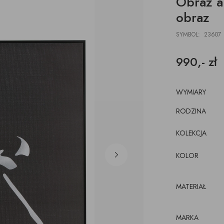
Obraz ak
DESKI
ŁAWKI
PODUSZKI, PLEDY,
AKCESORIA, TORBY,
E
E
POJEMNIKI
obraz
DYWANY
TACE
z pojemnikiem
CJE ŚCIENNE,
ŁÓŻKA
WKRÓTCE
SYMBOL: 23607
kórze
CE
KI
luźnym wymiennym
990,- zł
cem
WYMIARY
RODZINA
KOLEKCJA
KOLOR
MATERIAŁ
MARKA