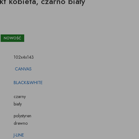
t kobieta, czarno biały
ŚWIECZKI, LAMPIONY
TKANINY, SKÓRY
pufy na wymiar
NOWOŚĆ
102x4x143
CANVAS
BLACK&WHITE
czarny
biały
polystyren
drewno
J-LINE