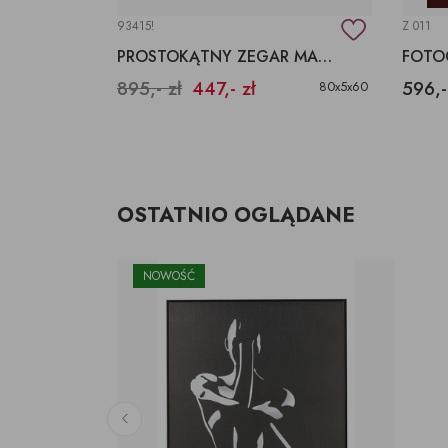
93415!
Z 011
OBRAZ AKT KOBIETA, CZARNO BIAŁY OBRAZ
PROSTOKĄTNY ZEGAR MAPA ŚWIATA
FOTO
895,- zł
447,- zł
596,-
102x4x143
80x5x60
OSTATNIO OGLĄDANE
NOWOŚĆ