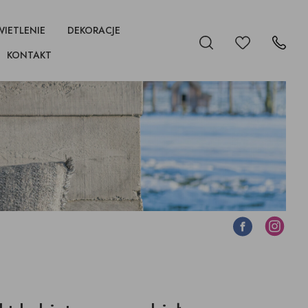
IETLENIE
DEKORACJE
Ulubione
Szukaj
Kontakt
KONTAKT
KI
Y,
KI
FOTELE
BIBLIOTEKI, WITRYNY
SZAFKI I STOLIKI
LAMPY BIUROWE
PÓŁKI WISZĄCE,
BIBLIOTEKI, WITRYNY
NOCNE
WIESZAKI, HACZYKI
fotele obrotowe
Facebook
Instagram
KWIATY, ROŚLINY
NY
ŚWIECZNIKI,
ŁÓŻKA
PUFY, ŁAWKI