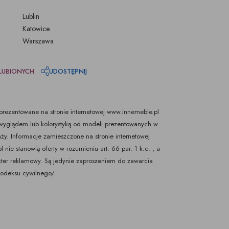
Lublin
Katowice
Warszawa
LUBIONYCH
UDOSTĘPNIJ
rezentowane na stronie internetowej www.innemeble.pl
yglądem lub kolorystyką od modeli prezentowanych w
ży. Informacje zamieszczone na stronie internetowej
nie stanowią oferty w rozumieniu art. 66 par. 1 k.c. , a
kter reklamowy. Są jedynie zaproszeniem do zawarcia
Kodeksu cywilnego/.