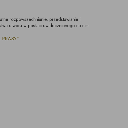
łatne rozpowszechnianie, przedstawianie i
stwa utworu w postaci uwidocznionego na nim
LA PRASY"