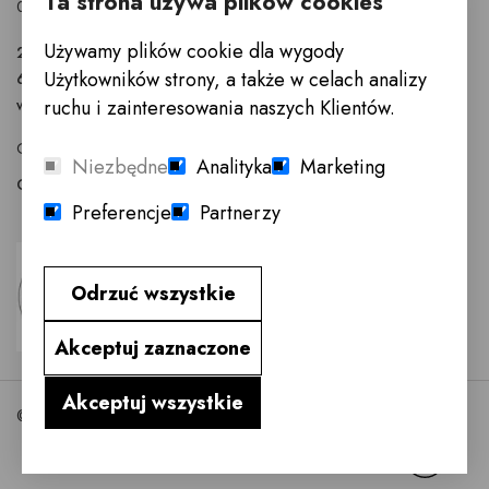
Ta strona używa plików cookies
02-819 Warszawa
Używamy plików cookie dla wygody
22 855 40 97
Użytkowników strony, a także w celach analizy
601 777 299
warszawa@innemeble.pl
ruchu i zainteresowania naszych Klientów.
GODZINY OTWARCIA : Poniedziałek -Sobota 10.00 - 18.00
Niezbędne
Analityka
Marketing
Odwiedź salon meblowy Warszawa →
Preferencje
Partnerzy
Odrzuć wszystkie
Akceptuj zaznaczone
Akceptuj wszystkie
©2026 InneMeble.pl