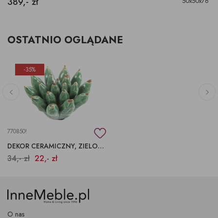
389,- zł
50x50x76
OSTATNIO OGLĄDANE
-35%
770850!
DEKOR CERAMICZNY, ZIELONE DODATKI DO DOMU, CERAMICZNE OZDOBY
34,- zł
22,- zł
O nas