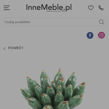
Ulubione
Kontakt
Menu
Szukaj produktów
Szukaj
Facebook
Instagr
POWRÓT