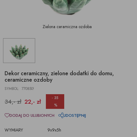
Zielona ceramiczna ozdoba
Dekor ceramiczny, zielone dodatki do domu,
ceramiczne ozdoby
SYMBOL: 770850!
- 35
34,- zł
22,- zł
%
DODAJ DO ULUBIONYCH
UDOSTĘPNIJ
WYMIARY
9x9x5h