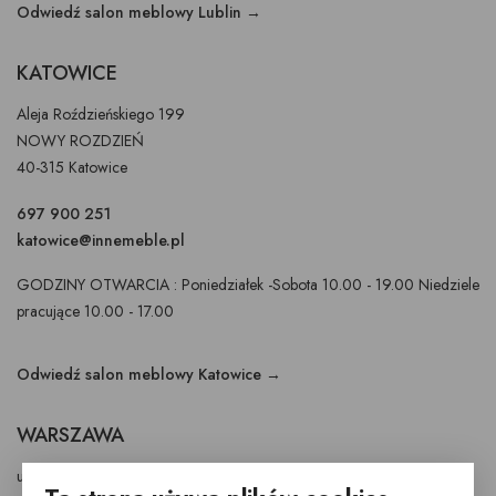
Odwiedź salon meblowy Lublin →
KATOWICE
Aleja Roździeńskiego 199
NOWY ROZDZIEŃ
40-315 Katowice
697 900 251
katowice@innemeble.pl
GODZINY OTWARCIA : Poniedziałek -Sobota 10.00 - 19.00 Niedziele
pracujące 10.00 - 17.00
Odwiedź salon meblowy Katowice →
WARSZAWA
ul. Puławska 326 - budynek Enel-Med