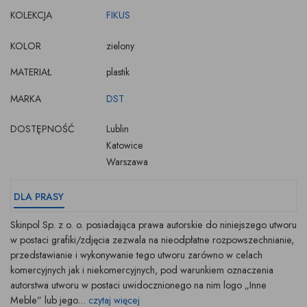
KOLEKCJA
FIKUS
KOLOR
zielony
MATERIAŁ
plastik
MARKA
DST
DOSTĘPNOŚĆ
Lublin
Katowice
Warszawa
DLA PRASY
Skinpol Sp. z o. o. posiadająca prawa autorskie do niniejszego utworu
w postaci grafiki/zdjęcia zezwala na nieodpłatne rozpowszechnianie,
przedstawianie i wykonywanie tego utworu zarówno w celach
komercyjnych jak i niekomercyjnych, pod warunkiem oznaczenia
autorstwa utworu w postaci uwidocznionego na nim logo „Inne
Meble” lub jego...
czytaj więcej