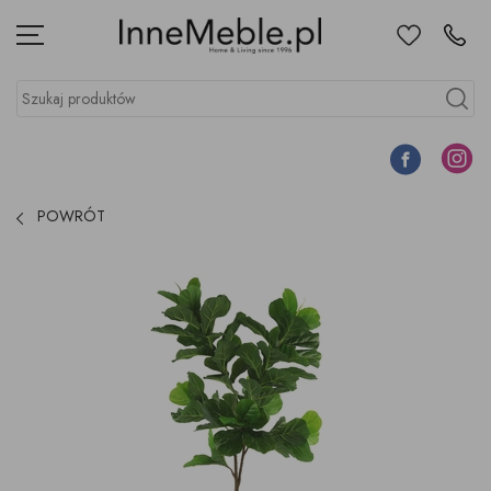
Ulubione
Kontakt
Menu
Szukaj produktów
Szukaj
Facebook
Instagr
POWRÓT