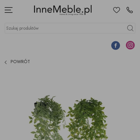
Ulubione
Kontakt
Menu
Szukaj produktów
Szukaj
Facebook
Instagr
POWRÓT