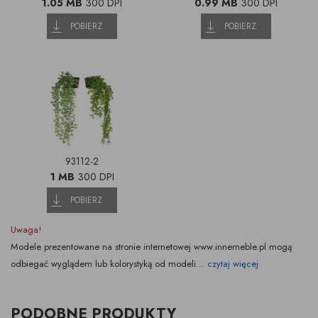
1.05 MB
300 DPI
0.99 MB
300 DPI
POBIERZ
POBIERZ
93112-2
1 MB
300 DPI
POBIERZ
Uwaga!
Modele prezentowane na stronie internetowej www.innemeble.pl mogą
odbiegać wyglądem lub kolorystyką od modeli...
czytaj więcej
PODOBNE PRODUKTY