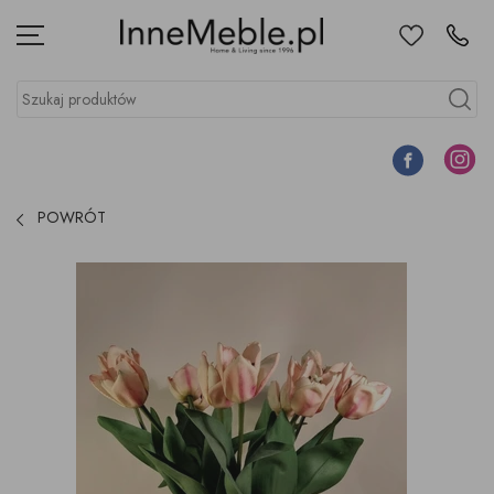
Ulubione
Kontakt
Menu
Szukaj produktów
Szukaj
Facebook
Instagr
POWRÓT