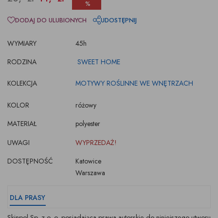
%
DODAJ DO ULUBIONYCH
UDOSTĘPNIJ
WYMIARY
45h
RODZINA
SWEET HOME
KOLEKCJA
MOTYWY ROŚLINNE WE WNĘTRZACH
KOLOR
różowy
MATERIAŁ
polyester
UWAGI
WYPRZEDAŻ!
DOSTĘPNOŚĆ
Katowice
Warszawa
DLA PRASY
Skinpol Sp. z o. o. posiadająca prawa autorskie do niniejszego utworu