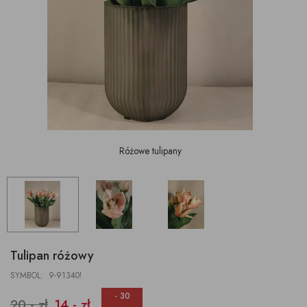
Różowe tulipany
Tulipan różowy
SYMBOL: 9-91340!
- 30
20,- zł
14,- zł