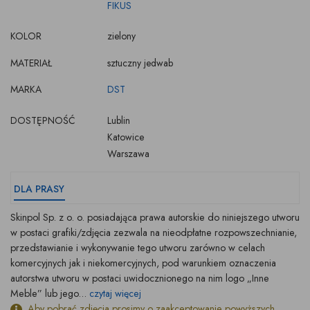
FIKUS
KOLOR
zielony
MATERIAŁ
sztuczny jedwab
MARKA
DST
DOSTĘPNOŚĆ
Lublin
Katowice
Warszawa
DLA PRASY
Skinpol Sp. z o. o. posiadająca prawa autorskie do niniejszego utworu
w postaci grafiki/zdjęcia zezwala na nieodpłatne rozpowszechnianie,
przedstawianie i wykonywanie tego utworu zarówno w celach
komercyjnych jak i niekomercyjnych, pod warunkiem oznaczenia
autorstwa utworu w postaci uwidocznionego na nim logo „Inne
Meble” lub jego...
czytaj więcej
Aby pobrać zdjęcia prosimy o zaakceptowanie powyższych