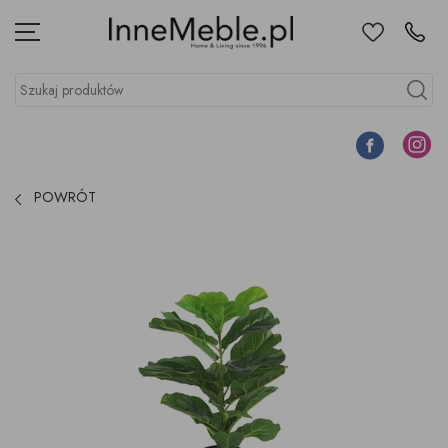
Ulubione
Kontakt
Menu
Szukaj produktów
Szukaj
Facebook
Instagr
POWRÓT