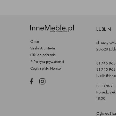
LUBLIN
O nas
ul. Anny Wa
Strefa Architekta
20-328 Lubl
Pliki do pobrania
* Polityka prywatności
81 745 963
Cegły i płytki Nelissen
81 745 963
lublin@inn
Facebook
Instagram
GODZINY O
Poniedziałek
18.00
Odwiedź s