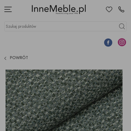
Ulubione
Kontakt
Menu
Szukaj produktów
Szukaj
Facebook
Instagr
POWRÓT