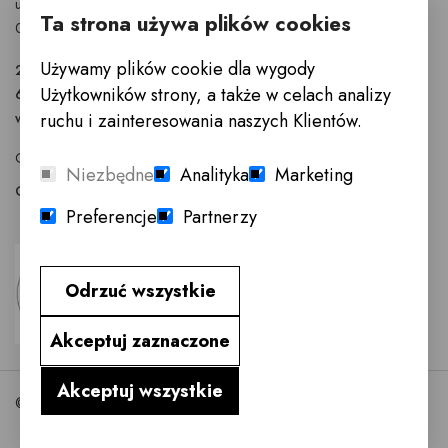
ul. Puławska 326 - budynek Enel-Med
Ta strona używa plików cookies
02-819 Warszawa
Używamy plików cookie dla wygody
22 855 40 97
Użytkowników strony, a także w celach analizy
601 777 299
warszawa@innemeble.pl
ruchu i zainteresowania naszych Klientów.
GODZINY OTWARCIA : Poniedziałek -Sobota 10.00 - 18.00
Niezbędne
Analityka
Marketing
Odwiedź salon meblowy Warszawa →
Preferencje
Partnerzy
Odrzuć wszystkie
Akceptuj zaznaczone
Akceptuj wszystkie
©2026 InneMeble.pl