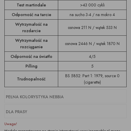
Test martindale
>43 000 cykli
Odporność na tarcie
na sucho 3-4 / na mokro 4
Wytrzymałość na
osnowa 211 N / wątek 533 N
rozdarcie
Wytrzymałość na
osnowa 2446 N / wątek 1870 N
rozciąganie
Odporność na światło
4/5
Pilling
5
BS 5852: Part 1: 1979, source 0
Trudnopalność
(cigarette)
PEŁNA KOLORYSTYKA NEBBIA
DLA PRASY
Uwaga!
Modele prezentowane na stronie internetowej www.innemeble.pl mogą