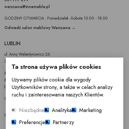
warszawa@innemeble.pl
GODZINY OTWARCIA : Poniedziałek -Sobota 10.00 - 18.00
Odwiedź salon meblowy Warszawa →
LUBLIN
ul. Anny Walentynowicz 26
20-328 Lublin
Ta strona używa plików cookies
81 745 9630
Używamy plików cookie dla wygody
81 745 9631
Użytkowników strony, a także w celach analizy
lublin@innemeble.pl
ruchu i zainteresowania naszych Klientów.
GODZINY OTWARCIA : Poniedziałek - Sobota 10.00 - 18.00
Niezbędne
Analityka
Marketing
Odwiedź salon meblowy Lublin →
Preferencje
Partnerzy