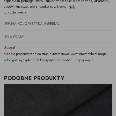
aquaclean pomaga łatwo usuwać
większość plam
(z wina, atramentu,
sosów, tłuszczu, błota, czekolady, kremu, itp.),
...
czytaj więcej
PEŁNA KOLORYSTYKA IMPERIAL
DLA PRASY
Uwaga!
Modele prezentowane na stronie internetowej www.innemeble.pl mogą
odbiegać wyglądem lub kolorystyką od modeli...
czytaj więcej
PODOBNE PRODUKTY