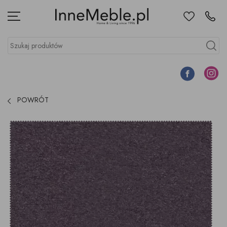
Ulubione
Kontakt
Menu
Szukaj produktów
Szukaj
Facebook
Instagr
POWRÓT